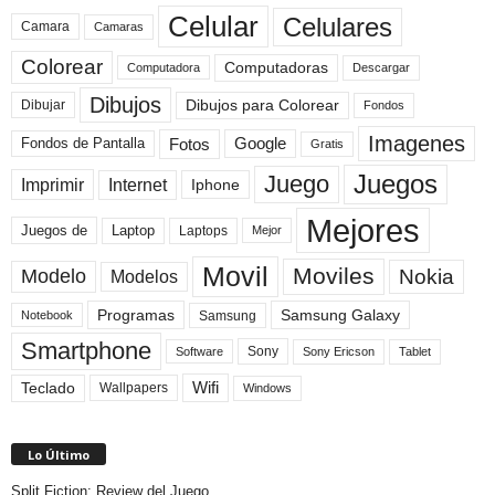
Celular
Celulares
Camara
Camaras
Colorear
Computadoras
Descargar
Computadora
Dibujos
Dibujos para Colorear
Dibujar
Fondos
Imagenes
Fotos
Fondos de Pantalla
Google
Gratis
Juegos
Juego
Imprimir
Internet
Iphone
Mejores
Laptop
Juegos de
Laptops
Mejor
Movil
Moviles
Modelo
Nokia
Modelos
Programas
Samsung Galaxy
Samsung
Notebook
Smartphone
Sony
Sony Ericson
Tablet
Software
Teclado
Wifi
Wallpapers
Windows
Lo Último
Split Fiction: Review del Juego