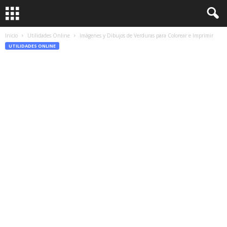
Inicio
Utilidades Online
Imágenes y Dibujos de Verduras para Colorear e Imprimir
UTILIDADES ONLINE