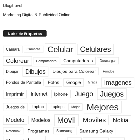
Blogitravel
Marketing Digital & Publicidad Online
Nube de Etiquetas
Celular
Celulares
Camara
Camaras
Colorear
Computadoras
Descargar
Computadora
Dibujos
Dibujos para Colorear
Dibujar
Fondos
Imagenes
Fotos
Fondos de Pantalla
Google
Gratis
Juegos
Juego
Imprimir
Internet
Iphone
Mejores
Laptop
Juegos de
Laptops
Mejor
Movil
Moviles
Modelo
Nokia
Modelos
Programas
Samsung Galaxy
Samsung
Notebook