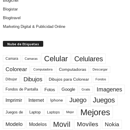
Blogichef
Blogistar
Blogitravel
Marketing Digital & Publicidad Online
Nube de Etiquetas
Celular
Celulares
Camara
Camaras
Colorear
Computadoras
Descargar
Computadora
Dibujos
Dibujos para Colorear
Dibujar
Fondos
Imagenes
Fotos
Fondos de Pantalla
Google
Gratis
Juegos
Juego
Imprimir
Internet
Iphone
Mejores
Laptop
Juegos de
Laptops
Mejor
Movil
Moviles
Modelo
Nokia
Modelos