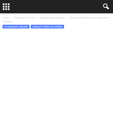
Inicio
Utilidades Online
Dibujos para Colorear
Dibujos de Moana para Imprimir y
Colorear
UTILIDADES ONLINE
DIBUJOS PARA COLOREAR