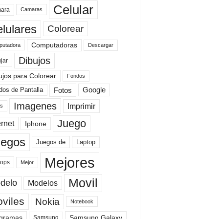
Celular
ara
Camaras
lulares
Colorear
Computadoras
Descargar
utadora
Dibujos
jar
ujos para Colorear
Fondos
Fotos
dos de Pantalla
Google
Imagenes
Imprimir
is
Juego
ernet
Iphone
uegos
Laptop
Juegos de
Mejores
tops
Mejor
Movil
delo
Modelos
viles
Nokia
Notebook
gramas
Samsung Galaxy
Samsung