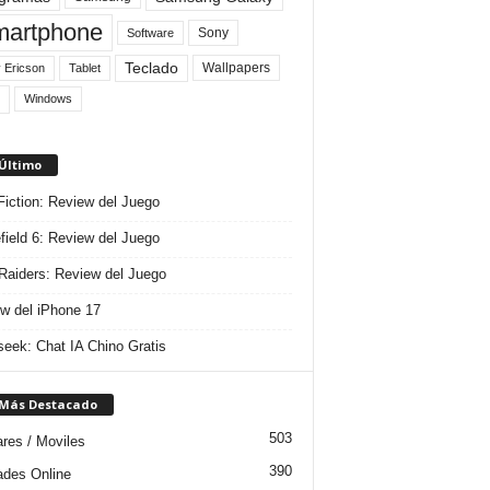
artphone
Sony
Software
Teclado
Wallpapers
 Ericson
Tablet
Windows
 Último
 Fiction: Review del Juego
efield 6: Review del Juego
aiders: Review del Juego
w del iPhone 17
eek: Chat IA Chino Gratis
 Más Destacado
503
ares / Moviles
390
dades Online