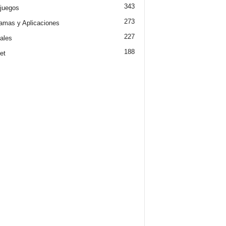
343
juegos
273
amas y Aplicaciones
227
iales
188
et