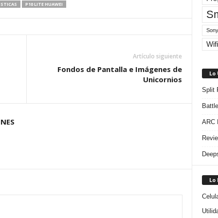
ISTICAS
P10 LITE HUAWEI
Sm
Sony
Wifi
Artículo siguiente
Fondos de Pantalla e Imágenes de
Lo
Unicornios
Split
Battl
ONES
ARC R
Revie
Deeps
Lo
Celul
Utili