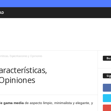
AD
ísticas, Especificaciones y Opiniones
Bu
racterísticas,
Sí
 Opiniones
de gama media
de aspecto limpio, minimalista y elegante, y