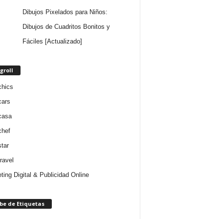
Dibujos Pixelados para Niños:
Dibujos de Cuadritos Bonitos y
Fáciles [Actualizado]
groll
chics
cars
casa
chef
star
ravel
ting Digital & Publicidad Online
be de Etiquetas