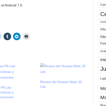
Cam
 el Android 7.0.
Ce
Comp
Dibu
Dib
Fon
Grat
Int
J
Lap
Review del Huawei Mate 20
Lite
P9 Lite:
Mo
rísticas y
Mo
icaciones
Pro