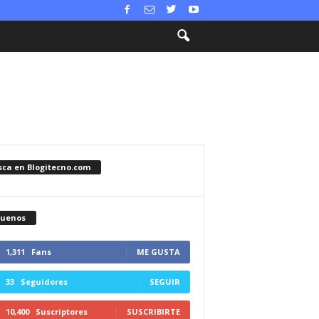
sca en Blogitecno.com
guenos
1,311
Fans
ME GUSTA
33
Seguidores
SEGUIR
10,400
Suscriptores
SUSCRIBIRTE