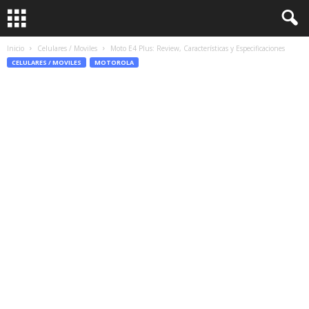
Inicio
Celulares / Moviles
Moto E4 Plus: Review, Características y Especificaciones
CELULARES / MOVILES
MOTOROLA