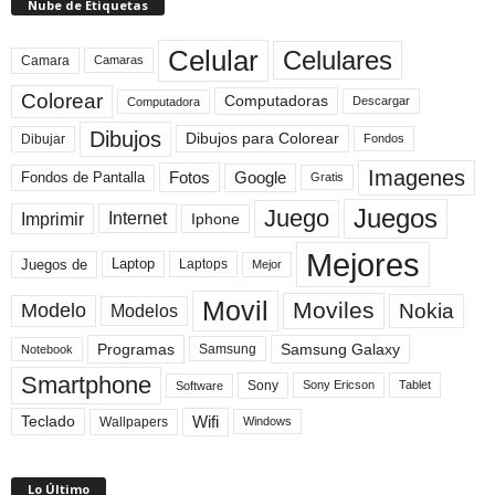
Nube de Etiquetas
Celular
Celulares
Camara
Camaras
Colorear
Computadoras
Descargar
Computadora
Dibujos
Dibujos para Colorear
Dibujar
Fondos
Imagenes
Fotos
Fondos de Pantalla
Google
Gratis
Juegos
Juego
Imprimir
Internet
Iphone
Mejores
Laptop
Juegos de
Laptops
Mejor
Movil
Moviles
Modelo
Nokia
Modelos
Programas
Samsung Galaxy
Samsung
Notebook
Smartphone
Sony
Sony Ericson
Tablet
Software
Teclado
Wifi
Wallpapers
Windows
Lo Último