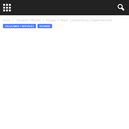
Inicio
Celulares / Moviles
Huawei P Smart: Características y Especificaciones
CELULARES / MOVILES
HUAWEI