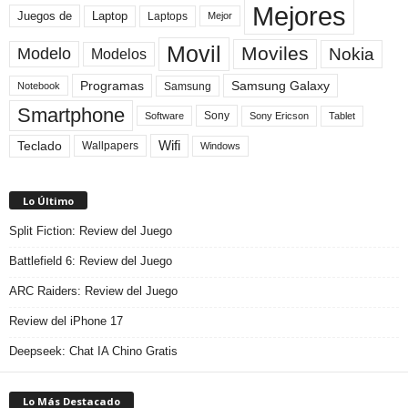
Mejores
Laptop
Juegos de
Laptops
Mejor
Movil
Moviles
Modelo
Nokia
Modelos
Programas
Samsung Galaxy
Samsung
Notebook
Smartphone
Sony
Sony Ericson
Tablet
Software
Teclado
Wifi
Wallpapers
Windows
Lo Último
Split Fiction: Review del Juego
Battlefield 6: Review del Juego
ARC Raiders: Review del Juego
Review del iPhone 17
Deepseek: Chat IA Chino Gratis
Lo Más Destacado