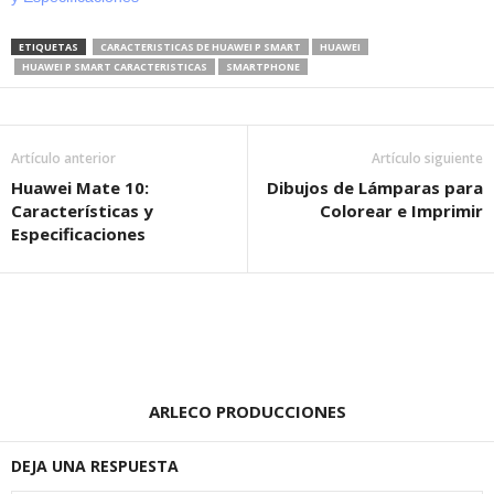
ETIQUETAS
CARACTERISTICAS DE HUAWEI P SMART
HUAWEI
HUAWEI P SMART CARACTERISTICAS
SMARTPHONE
Artículo anterior
Artículo siguiente
Huawei Mate 10:
Dibujos de Lámparas para
Características y
Colorear e Imprimir
Especificaciones
ARLECO PRODUCCIONES
DEJA UNA RESPUESTA