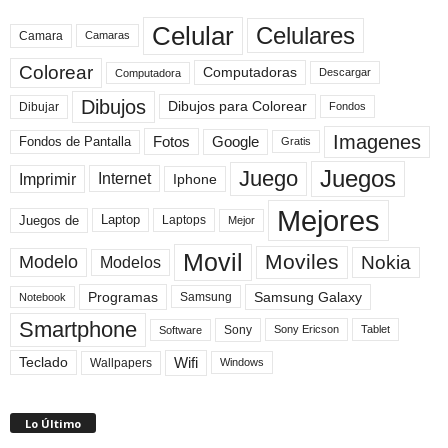
Celular
Celulares
Camara
Camaras
Colorear
Computadoras
Descargar
Computadora
Dibujos
Dibujos para Colorear
Dibujar
Fondos
Imagenes
Fotos
Fondos de Pantalla
Google
Gratis
Juegos
Juego
Imprimir
Internet
Iphone
Mejores
Laptop
Juegos de
Laptops
Mejor
Movil
Moviles
Modelo
Nokia
Modelos
Programas
Samsung Galaxy
Samsung
Notebook
Smartphone
Sony
Sony Ericson
Tablet
Software
Teclado
Wifi
Wallpapers
Windows
Lo Último