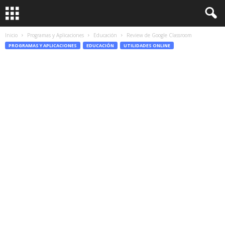
Inicio
Programas y Aplicaciones
Educación
Review de Google Classroom
PROGRAMAS Y APLICACIONES
EDUCACIÓN
UTILIDADES ONLINE