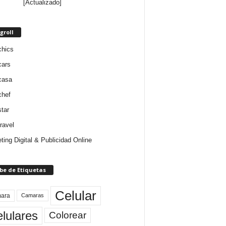
[Actualizado]
groll
chics
cars
casa
chef
star
ravel
ting Digital & Publicidad Online
be de Etiquetas
Celular
ara
Camaras
lulares
Colorear