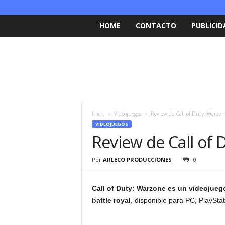
HOME
CONTACTO
PUBLICID
Inicio
Videojuegos
Review de Call of Duty: Warzon
VIDEOJUEGOS
Review de Call of 
Por
ARLECO PRODUCCIONES
0
Call of Duty: Warzone es un videojueg
battle royal
, disponible para PC, PlaySta