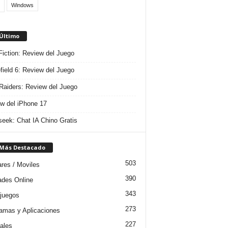
Windows
 Último
 Fiction: Review del Juego
efield 6: Review del Juego
aiders: Review del Juego
w del iPhone 17
eek: Chat IA Chino Gratis
 Más Destacado
503
ares / Moviles
390
dades Online
343
juegos
273
amas y Aplicaciones
227
iales