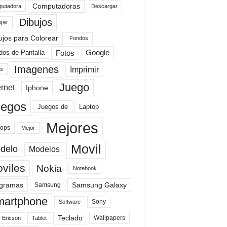
Computadoras
Descargar
utadora
Dibujos
jar
ujos para Colorear
Fondos
Fotos
dos de Pantalla
Google
Imagenes
Imprimir
is
Juego
ernet
Iphone
uegos
Laptop
Juegos de
Mejores
tops
Mejor
Movil
delo
Modelos
viles
Nokia
Notebook
gramas
Samsung Galaxy
Samsung
artphone
Sony
Software
Teclado
Wallpapers
 Ericson
Tablet