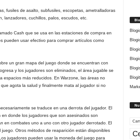
s, fusiles de asalto, subfusiles, escopetas, ametralladoras
ión, lanzadores, cuchillos, palos, escudos, etc.
Blo
Blogi
llamado Cash que se usa en las estaciones de compra en
Blogi
es pueden usar efectivo para comprar artículos como
Blogi
Blogi
obre un gran mapa del juego donde se encuentran con
Blogi
ogresa y los jugadores son eliminados, el área jugable se
Blogit
s a espacios más reducidos. En Warzone, las áreas no
que agota la salud y finalmente mata al jugador si no
Marke
Nu
ecesariamente se traduce en una derrota del jugador. El
n en donde los jugadores que son asesinados son
Cam
an en combates uno a uno con otro jugador derrotado. El
juego. Otros métodos de reaparición están disponibles
Ce
Los jugadores pueden usar la moneda del juego para