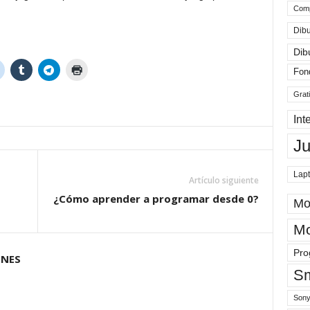
Comp
Dibu
Dib
Fon
Grat
Int
J
Lap
Artículo siguiente
¿Cómo aprender a programar desde 0?
Mo
Mo
Pro
ONES
Sm
Sony