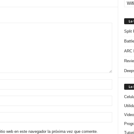
Wifi
Lo
Split
Battl
ARC R
Revie
Deeps
Lo
Celul
Utili
Video
Progr
sitio web en este navegador la próxima vez que comente.
Tutor