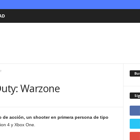
AD
e
Bu
Duty: Warzone
Sí
o de acción, un shooter en primera persona de tipo
tion 4 y Xbox One.