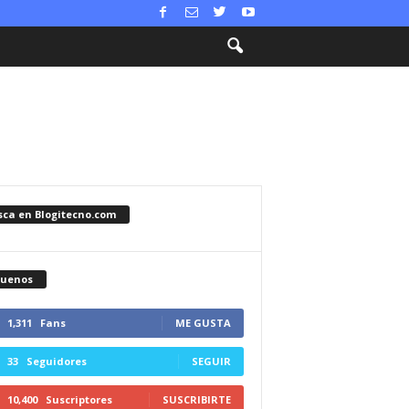
sca en Blogitecno.com
guenos
1,311
Fans
ME GUSTA
33
Seguidores
SEGUIR
10,400
Suscriptores
SUSCRIBIRTE