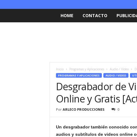
HOME
CONTACTO
PUBLICID
Inicio
Programas y Aplicaciones
Audio / Video
D
PROGRAMAS Y APLICACIONES
AUDIO / VIDEO
UTI
Desgrabador de Vi
Online y Gratis [Ac
Por
ARLECO PRODUCCIONES
0
Un
desgrabador también conocido como
audios y subtítulos de videos online 