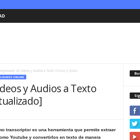
AD
esgrabador de Videos y Audios a Texto Online y Gratis
Bu
LIDADES ONLINE
deos y Audios a Texto
Sí
tualizado]
 transcriptor es una herramienta que permite extraer
como Youtube y convertirlos en texto de manera