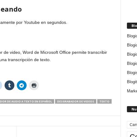
ueando
icamente por Youtube en segundos.
Blo
Blogi
Blogi
r de video, Word de Microsoft Office permite transcribir
Blogi
una transcripción de texto.
Blogi
Blogi
Blogit
Marke
DOR DE AUDIO A TEXTO EN ESPAÑOL
DESGRABADOR DE VIDEOS
TEXTO
Nu
Cam
Ce