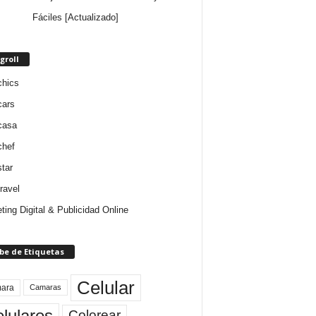
Fáciles [Actualizado]
groll
chics
cars
casa
chef
star
ravel
ting Digital & Publicidad Online
be de Etiquetas
Celular
ara
Camaras
lulares
Colorear