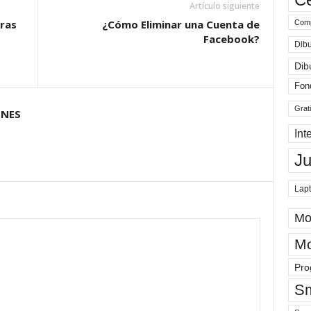
Artículo siguiente
eras
¿Cómo Eliminar una Cuenta de
Comp
Facebook?
Dibu
Dib
Fon
Grat
ONES
Int
J
Lap
Mo
Mo
Pro
Sm