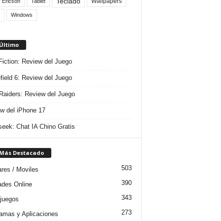
Teclado
Wallpapers
 Ericson
Tablet
Windows
 Último
 Fiction: Review del Juego
efield 6: Review del Juego
aiders: Review del Juego
w del iPhone 17
eek: Chat IA Chino Gratis
 Más Destacado
503
ares / Moviles
390
dades Online
343
juegos
273
amas y Aplicaciones