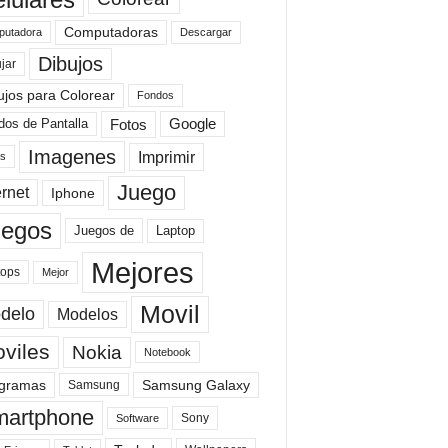
Computadoras
Descargar
utadora
Dibujos
jar
ujos para Colorear
Fondos
Fotos
dos de Pantalla
Google
Imagenes
Imprimir
is
Juego
ernet
Iphone
uegos
Laptop
Juegos de
Mejores
tops
Mejor
Movil
delo
Modelos
viles
Nokia
Notebook
gramas
Samsung Galaxy
Samsung
artphone
Sony
Software