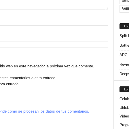
Sony
Wifi
Lo
Split
Battl
ARC R
Revie
sitio web en este navegador la próxima vez que comente.
Deeps
ientes comentarios a esta entrada.
eva entrada.
Lo
Celul
Utili
nde cómo se procesan los datos de tus comentarios.
Video
Progr