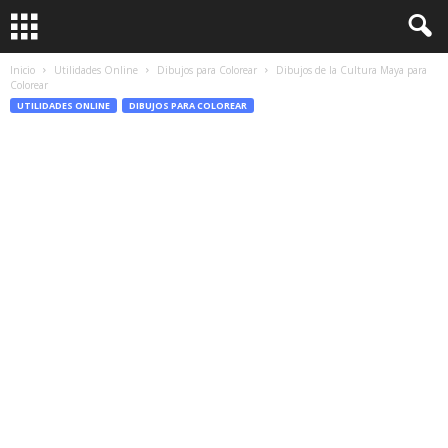
Inicio
Utilidades Online
Dibujos para Colorear
Dibujos de la Cultura Maya para
Colorear
UTILIDADES ONLINE
DIBUJOS PARA COLOREAR