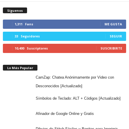
Síguenos
1,311
Fans
ME GUSTA
33
Seguidores
SEGUIR
10,400
Suscriptores
SUSCRIBIRTE
Lo Más Popular
CamZap: Chatea Anónimamente por Video con
Desconocidos [Actualizado]
Símbolos de Teclado: ALT + Códigos [Actualizado]
Afinador de Google Online y Gratis
Dibujos de Stitch Fáciles y Bonitos para Imprimir,