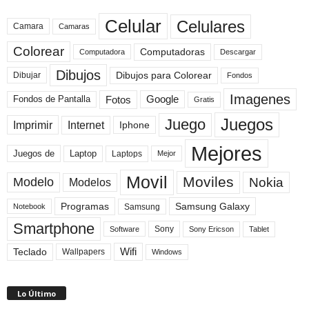
Celular
Celulares
Camara
Camaras
Colorear
Computadoras
Descargar
Computadora
Dibujos
Dibujos para Colorear
Dibujar
Fondos
Imagenes
Fotos
Fondos de Pantalla
Google
Gratis
Juegos
Juego
Imprimir
Internet
Iphone
Mejores
Laptop
Juegos de
Laptops
Mejor
Movil
Moviles
Modelo
Nokia
Modelos
Programas
Samsung Galaxy
Samsung
Notebook
Smartphone
Sony
Sony Ericson
Tablet
Software
Teclado
Wifi
Wallpapers
Windows
Lo Último