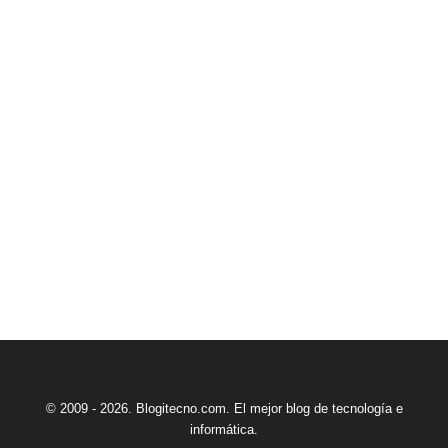
© 2009 - 2026. Blogitecno.com. El mejor blog de tecnología e
informática.