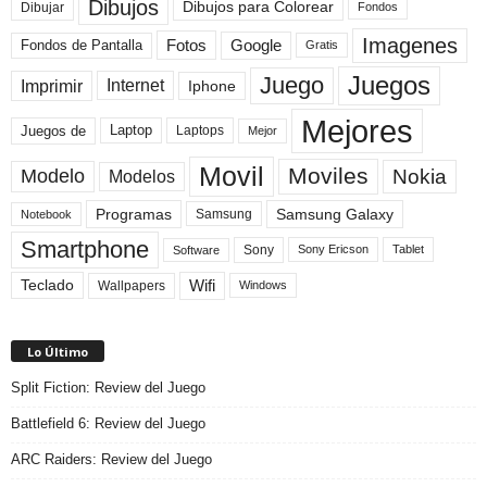
Dibujos
Dibujos para Colorear
Dibujar
Fondos
Imagenes
Fotos
Fondos de Pantalla
Google
Gratis
Juegos
Juego
Imprimir
Internet
Iphone
Mejores
Laptop
Juegos de
Laptops
Mejor
Movil
Moviles
Modelo
Nokia
Modelos
Programas
Samsung Galaxy
Samsung
Notebook
Smartphone
Sony
Sony Ericson
Tablet
Software
Teclado
Wifi
Wallpapers
Windows
Lo Último
Split Fiction: Review del Juego
Battlefield 6: Review del Juego
ARC Raiders: Review del Juego