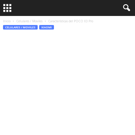
Inicio
Celulares / Moviles
Características del POCO X3 Pro
CELULARES / MOVILES
XIAOMI