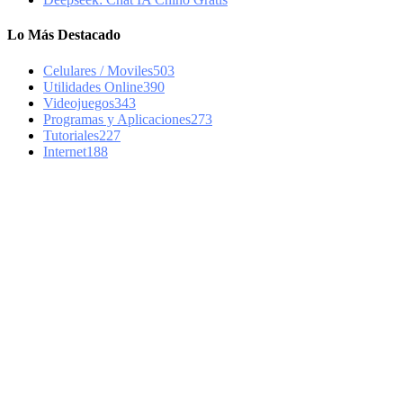
Lo Más Destacado
Celulares / Moviles
503
Utilidades Online
390
Videojuegos
343
Programas y Aplicaciones
273
Tutoriales
227
Internet
188