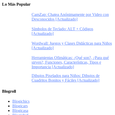
Lo Más Popular
CamZap: Chatea Anónimamente por Video con
Desconocidos [Actualizado]
Símbolos de Teclado: ALT + Códigos
[Actualizado]
Wordwall: Juegos y Clases Didácticas para Niños
[Actualizado]
Herramientas Ofimáticas: ¿Qué son?, ¿Para qué
sirven?, Funciones, Características, Tipos e
Importancia [Actualizado]
Dibujos Pixelados para Niños: Dibujos de
Cuadritos Bonitos y Fáciles [Actualizado]
Blogroll
Blogichics
Blogicars
Blogicasa