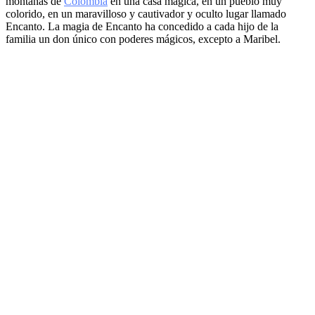
montañas de
Colombia
en una casa mágica, en un pueblo muy
colorido, en un maravilloso y cautivador y oculto lugar llamado
Encanto. La magia de Encanto ha concedido a cada hijo de la
familia un don único con poderes mágicos, excepto a Maribel.