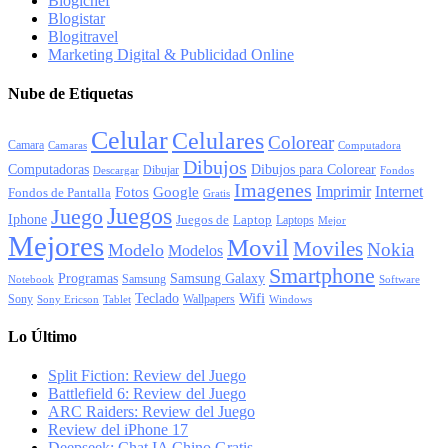
Blogichef
Blogistar
Blogitravel
Marketing Digital & Publicidad Online
Nube de Etiquetas
Celular
Celulares
Colorear
Camara
Camaras
Computadora
Dibujos
Computadoras
Dibujos para Colorear
Dibujar
Descargar
Fondos
Imagenes
Imprimir
Internet
Fotos
Google
Fondos de Pantalla
Gratis
Juegos
Juego
Iphone
Juegos de
Laptop
Laptops
Mejor
Mejores
Movil
Moviles
Nokia
Modelo
Modelos
Smartphone
Programas
Samsung Galaxy
Samsung
Notebook
Software
Wifi
Teclado
Sony
Wallpapers
Sony Ericson
Tablet
Windows
Lo Último
Split Fiction: Review del Juego
Battlefield 6: Review del Juego
ARC Raiders: Review del Juego
Review del iPhone 17
Deepseek: Chat IA Chino Gratis