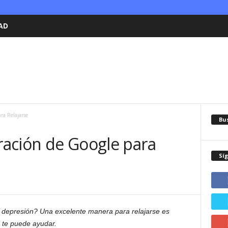
AD
ara Relajarse
Bu
iración de Google para
Sí
 depresión? Una excelente manera para relajarse es
e te puede ayudar.