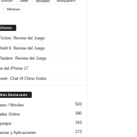
Teclado
Wallpapers
 Ericson
Tablet
Windows
 Último
 Fiction: Review del Juego
efield 6: Review del Juego
aiders: Review del Juego
w del iPhone 17
eek: Chat IA Chino Gratis
 Más Destacado
503
ares / Moviles
390
dades Online
343
juegos
273
amas y Aplicaciones