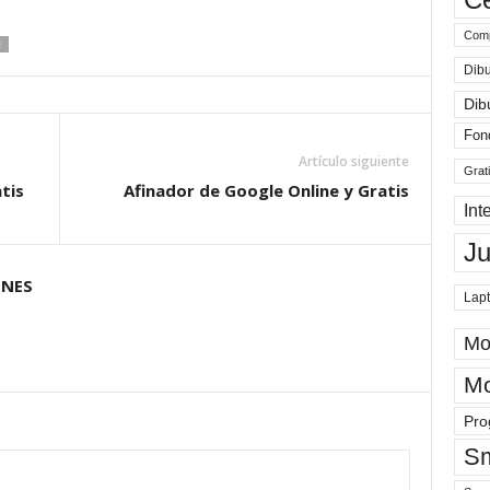
Comp
E
Dibu
Dib
Fon
Artículo siguiente
Grat
tis
Afinador de Google Online y Gratis
Int
J
ONES
Lap
Mo
Mo
Pro
Sm