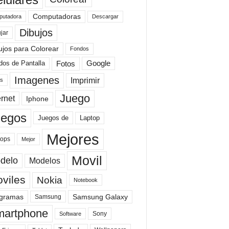
Computadoras
Descargar
utadora
Dibujos
jar
ujos para Colorear
Fondos
Fotos
dos de Pantalla
Google
Imagenes
Imprimir
is
Juego
ernet
Iphone
uegos
Laptop
Juegos de
Mejores
tops
Mejor
Movil
delo
Modelos
viles
Nokia
Notebook
gramas
Samsung Galaxy
Samsung
artphone
Sony
Software