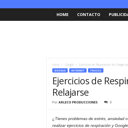
HOME
CONTACTO
PUBLICID
Inicio
Google
Ejercicios de Respiración de Google p
GOOGLE
INTERNET
TRUCOS
Ejercicios de Resp
Relajarse
Por
ARLECO PRODUCCIONES
0
¿Tienes problemas de estrés, ansiedad o
realizar ejercicios de respiración y Googl