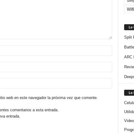
Sony
Wifi
Lo
Split
Battl
ARC R
Revie
Deeps
Lo
sitio web en este navegador la próxima vez que comente.
Celul
ientes comentarios a esta entrada.
Utili
eva entrada.
Video
Progr