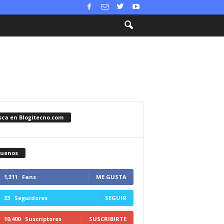
sca en Blogitecno.com
guenos
1,311
Fans
ME GUSTA
33
Seguidores
SEGUIR
10,400
Suscriptores
SUSCRIBIRTE