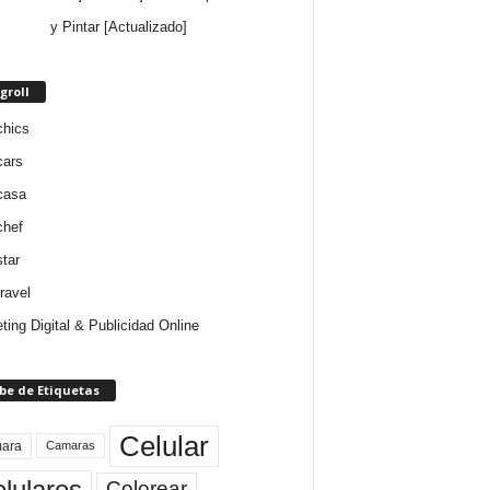
y Pintar [Actualizado]
groll
chics
cars
casa
chef
star
ravel
ting Digital & Publicidad Online
be de Etiquetas
Celular
ara
Camaras
lulares
Colorear