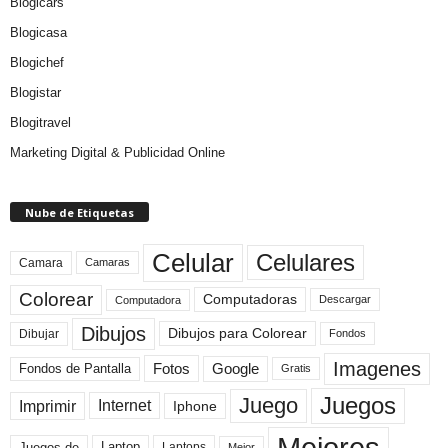
Blogicars
Blogicasa
Blogichef
Blogistar
Blogitravel
Marketing Digital & Publicidad Online
Nube de Etiquetas
Celular
Celulares
Camara
Camaras
Colorear
Computadoras
Descargar
Computadora
Dibujos
Dibujos para Colorear
Dibujar
Fondos
Imagenes
Fotos
Fondos de Pantalla
Google
Gratis
Juegos
Juego
Imprimir
Internet
Iphone
Mejores
Laptop
Juegos de
Laptops
Mejor