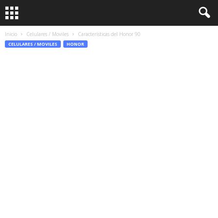
Inicio
Celulares / Moviles
Características del Honor 90
CELULARES / MOVILES
HONOR