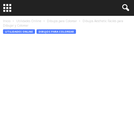
Inicio
Utilidades Online
Dibujos para Colorear
Dibujos Aesthetic Fáciles para
Dibujar y Colorear
UTILIDADES ONLINE
DIBUJOS PARA COLOREAR