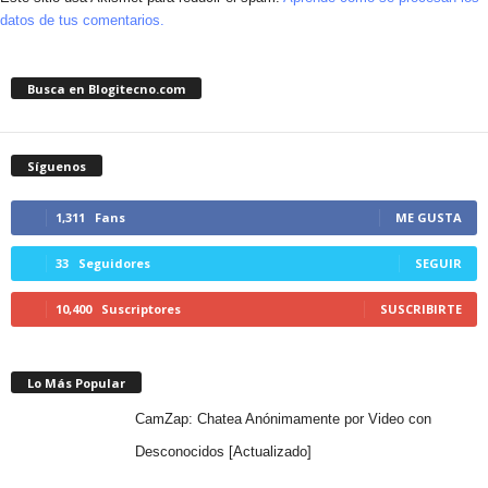
datos de tus comentarios.
Busca en Blogitecno.com
Síguenos
1,311
Fans
ME GUSTA
33
Seguidores
SEGUIR
10,400
Suscriptores
SUSCRIBIRTE
Lo Más Popular
CamZap: Chatea Anónimamente por Video con
Desconocidos [Actualizado]