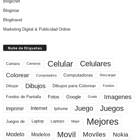
Blogichef
Blogistar
Blogitravel
Marketing Digital & Publicidad Online
Nube de Etiquetas
Celular
Celulares
Camara
Camaras
Colorear
Computadoras
Descargar
Computadora
Dibujos
Dibujos para Colorear
Dibujar
Fondos
Imagenes
Fotos
Fondos de Pantalla
Google
Gratis
Juegos
Juego
Imprimir
Internet
Iphone
Mejores
Laptop
Juegos de
Laptops
Mejor
Movil
Moviles
Modelo
Nokia
Modelos