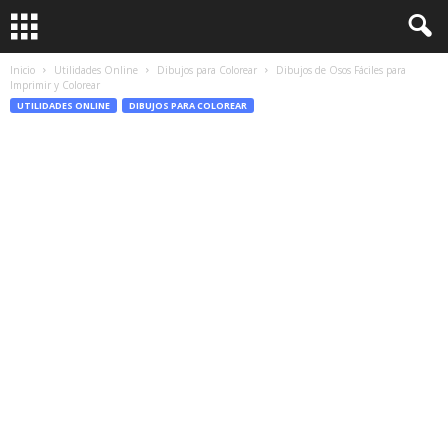
Inicio
Utilidades Online
Dibujos para Colorear
Dibujos de Osos Fáciles para
Imprimir y Colorear
UTILIDADES ONLINE
DIBUJOS PARA COLOREAR