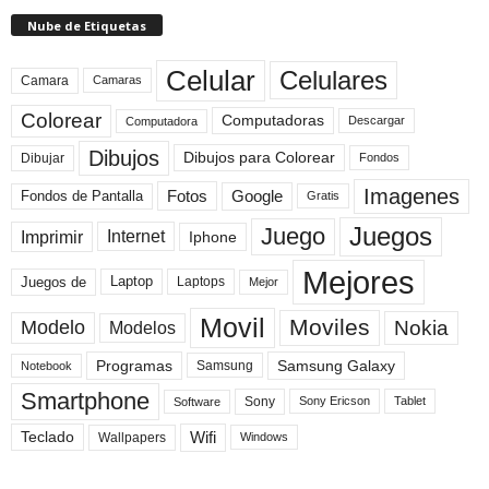
Nube de Etiquetas
Celular
Celulares
Camara
Camaras
Colorear
Computadoras
Descargar
Computadora
Dibujos
Dibujos para Colorear
Dibujar
Fondos
Imagenes
Fotos
Fondos de Pantalla
Google
Gratis
Juegos
Juego
Imprimir
Internet
Iphone
Mejores
Laptop
Juegos de
Laptops
Mejor
Movil
Moviles
Modelo
Nokia
Modelos
Programas
Samsung Galaxy
Samsung
Notebook
Smartphone
Sony
Sony Ericson
Tablet
Software
Teclado
Wifi
Wallpapers
Windows