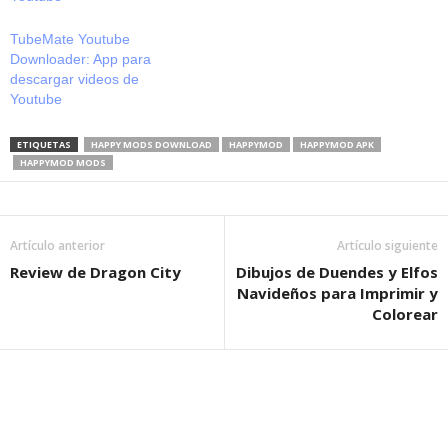
fecha (en relación…
TubeMate Youtube
Downloader: App para
descargar videos de
Youtube
ETIQUETAS
HAPPY MODS DOWNLOAD
HAPPYMOD
HAPPYMOD APK
HAPPYMOD MODS
Artículo anterior
Artículo siguiente
Review de Dragon City
Dibujos de Duendes y Elfos
Navideños para Imprimir y
Colorear