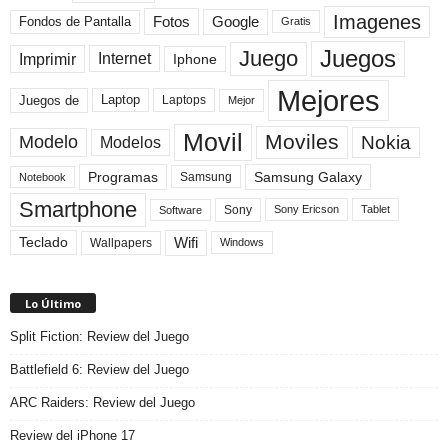
Imagenes
Fotos
Fondos de Pantalla
Google
Gratis
Juegos
Juego
Imprimir
Internet
Iphone
Mejores
Laptop
Juegos de
Laptops
Mejor
Movil
Moviles
Modelo
Nokia
Modelos
Programas
Samsung Galaxy
Samsung
Notebook
Smartphone
Sony
Sony Ericson
Tablet
Software
Teclado
Wifi
Wallpapers
Windows
Lo Último
Split Fiction: Review del Juego
Battlefield 6: Review del Juego
ARC Raiders: Review del Juego
Review del iPhone 17