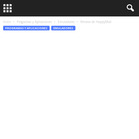
Inicio
Programas y Aplicaciones
Emuladores
Review de HappyMod
PROGRAMAS Y APLICACIONES
EMULADORES