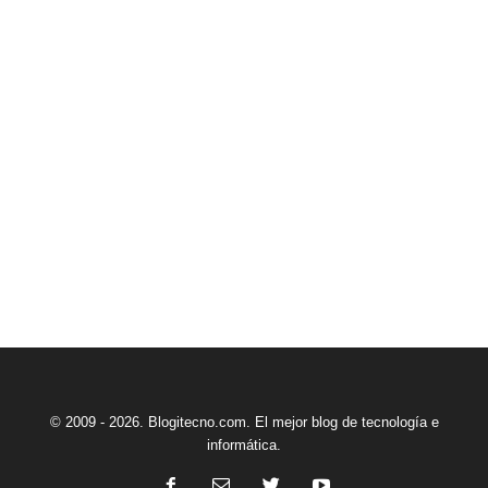
© 2009 - 2026. Blogitecno.com. El mejor blog de tecnología e
informática.