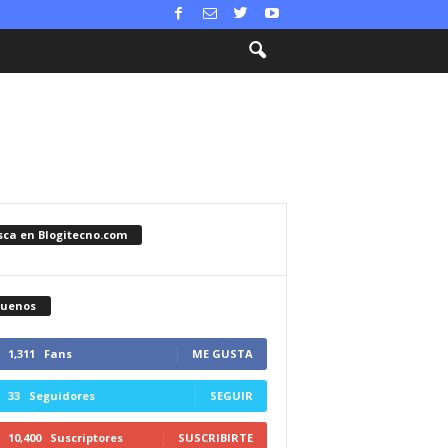
sca en Blogitecno.com
guenos
1,311
Fans
ME GUSTA
33
Seguidores
SEGUIR
10,400
Suscriptores
SUSCRIBIRTE