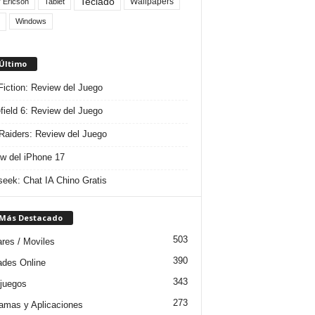
Teclado
Wallpapers
 Ericson
Tablet
Windows
 Último
 Fiction: Review del Juego
efield 6: Review del Juego
aiders: Review del Juego
w del iPhone 17
eek: Chat IA Chino Gratis
 Más Destacado
503
ares / Moviles
390
dades Online
343
juegos
273
amas y Aplicaciones