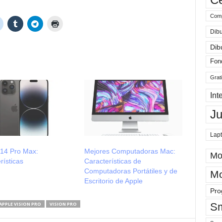
Comp
Dibu
Dib
Fon
Grat
Int
J
Lap
 14 Pro Max:
Mejores Computadoras Mac:
Mo
rísticas
Características de
Computadoras Portátiles y de
Mo
Escritorio de Apple
Pro
Sm
APPLE VISION PRO
VISION PRO