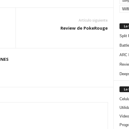
Sony
Wifi
Artículo siguiente
Lo
Review de PokeRouge
Split
Battl
ARC R
ONES
Revie
Deeps
Lo
Celul
Utili
Video
Progr