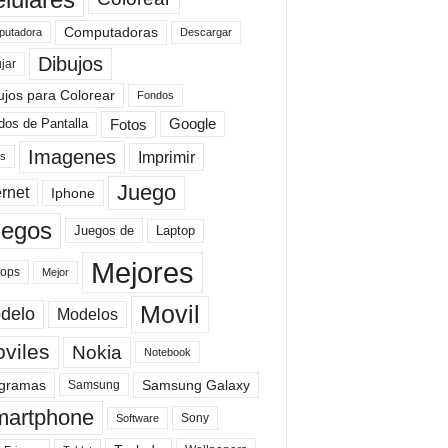
Computadoras
Descargar
utadora
Dibujos
jar
ujos para Colorear
Fondos
Fotos
dos de Pantalla
Google
Imagenes
Imprimir
is
Juego
ernet
Iphone
uegos
Laptop
Juegos de
Mejores
tops
Mejor
Movil
delo
Modelos
viles
Nokia
Notebook
gramas
Samsung Galaxy
Samsung
artphone
Sony
Software