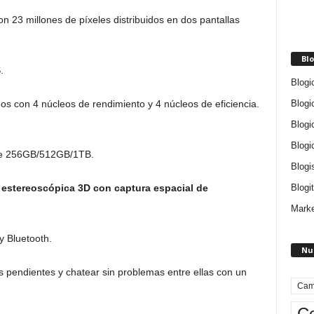
con 23 millones de píxeles distribuidos en dos pantallas
Blo
.
Blogi
Blogi
s con 4 núcleos de rendimiento y 4 núcleos de eficiencia.
Blogi
Blogi
 de 256GB/512GB/1TB.
Blogi
Blogit
 estereoscópica 3D con captura espacial de
Marke
y Bluetooth.
Nu
s pendientes y chatear sin problemas entre ellas con un
Cam
Ce