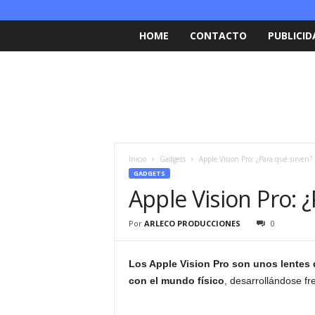
HOME
CONTACTO
PUBLICID
Inicio
Gadgets
Apple Vision Pro: ¿Para qué sirven?
GADGETS
Apple Vision Pro: 
Por
ARLECO PRODUCCIONES
0
Los Apple Vision Pro son unos lentes d
con el mundo físico
, desarrollándose fre