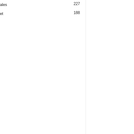
227
iales
188
et