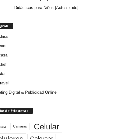
Didácticas para Niños [Actualizado]
groll
chics
cars
casa
chef
star
ravel
ting Digital & Publicidad Online
be de Etiquetas
Celular
ara
Camaras
lulares
Colorear