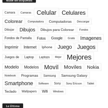
Nube de Etiquetas
Celular
Celulares
Camara
Camaras
Colorear
Computadoras
Descargar
Computadora
Dibujos
Dibujos para Colorear
Dibujar
Fondos
Imagenes
Fotos
Fondos de Pantalla
Google
Gratis
Juegos
Juego
Imprimir
Internet
Iphone
Mejores
Laptop
Juegos de
Laptops
Mejor
Movil
Moviles
Modelo
Nokia
Modelos
Programas
Samsung Galaxy
Samsung
Notebook
Smartphone
Sony
Sony Ericson
Tablet
Software
Teclado
Wifi
Wallpapers
Windows
Lo Último