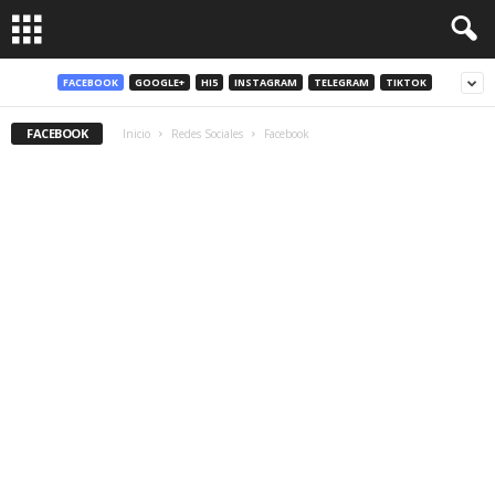
FACEBOOK
GOOGLE+
HI5
INSTAGRAM
TELEGRAM
TIKTOK
FACEBOOK
Inicio
Redes Sociales
Facebook