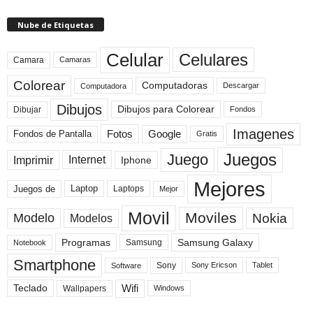
Nube de Etiquetas
Celular
Celulares
Camara
Camaras
Colorear
Computadoras
Descargar
Computadora
Dibujos
Dibujos para Colorear
Dibujar
Fondos
Imagenes
Fotos
Fondos de Pantalla
Google
Gratis
Juegos
Juego
Imprimir
Internet
Iphone
Mejores
Laptop
Juegos de
Laptops
Mejor
Movil
Moviles
Modelo
Nokia
Modelos
Programas
Samsung Galaxy
Samsung
Notebook
Smartphone
Sony
Sony Ericson
Tablet
Software
Teclado
Wifi
Wallpapers
Windows