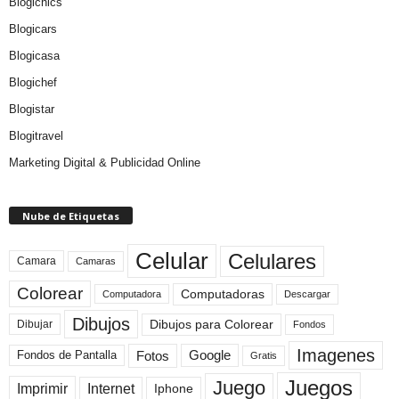
Blogichics
Blogicars
Blogicasa
Blogichef
Blogistar
Blogitravel
Marketing Digital & Publicidad Online
Nube de Etiquetas
Celular
Celulares
Camara
Camaras
Colorear
Computadoras
Descargar
Computadora
Dibujos
Dibujos para Colorear
Dibujar
Fondos
Imagenes
Fotos
Fondos de Pantalla
Google
Gratis
Juegos
Juego
Imprimir
Internet
Iphone