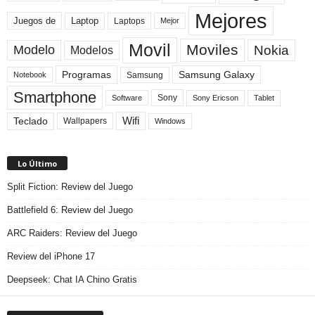
Mejores
Laptop
Juegos de
Laptops
Mejor
Movil
Moviles
Modelo
Nokia
Modelos
Programas
Samsung Galaxy
Samsung
Notebook
Smartphone
Sony
Sony Ericson
Tablet
Software
Teclado
Wifi
Wallpapers
Windows
Lo Último
Split Fiction: Review del Juego
Battlefield 6: Review del Juego
ARC Raiders: Review del Juego
Review del iPhone 17
Deepseek: Chat IA Chino Gratis