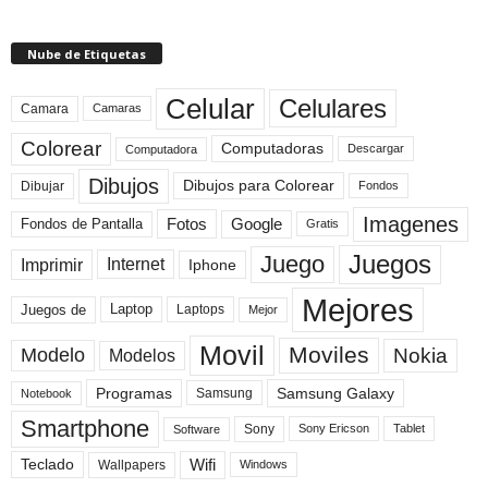
Nube de Etiquetas
Celular
Celulares
Camara
Camaras
Colorear
Computadoras
Descargar
Computadora
Dibujos
Dibujos para Colorear
Dibujar
Fondos
Imagenes
Fotos
Fondos de Pantalla
Google
Gratis
Juegos
Juego
Imprimir
Internet
Iphone
Mejores
Laptop
Juegos de
Laptops
Mejor
Movil
Moviles
Modelo
Nokia
Modelos
Programas
Samsung Galaxy
Samsung
Notebook
Smartphone
Sony
Sony Ericson
Tablet
Software
Teclado
Wifi
Wallpapers
Windows