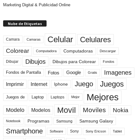
Marketing Digital & Publicidad Online
Nube de Etiquetas
Celular
Celulares
Camara
Camaras
Colorear
Computadoras
Descargar
Computadora
Dibujos
Dibujos para Colorear
Dibujar
Fondos
Imagenes
Fotos
Fondos de Pantalla
Google
Gratis
Juegos
Juego
Imprimir
Internet
Iphone
Mejores
Laptop
Juegos de
Laptops
Mejor
Movil
Moviles
Modelo
Nokia
Modelos
Programas
Samsung Galaxy
Samsung
Notebook
Smartphone
Sony
Sony Ericson
Tablet
Software