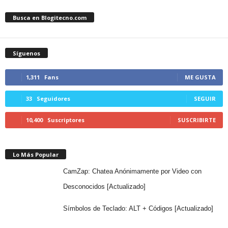
Busca en Blogitecno.com
Síguenos
1,311
Fans
ME GUSTA
33
Seguidores
SEGUIR
10,400
Suscriptores
SUSCRIBIRTE
Lo Más Popular
CamZap: Chatea Anónimamente por Video con
Desconocidos [Actualizado]
Símbolos de Teclado: ALT + Códigos [Actualizado]