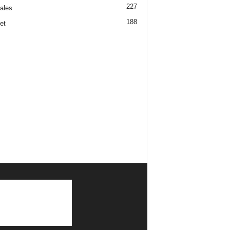
227
iales
188
et