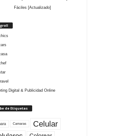
Fáciles [Actualizado]
groll
chics
cars
casa
chef
star
ravel
ting Digital & Publicidad Online
be de Etiquetas
Celular
ara
Camaras
lulares
Colorear