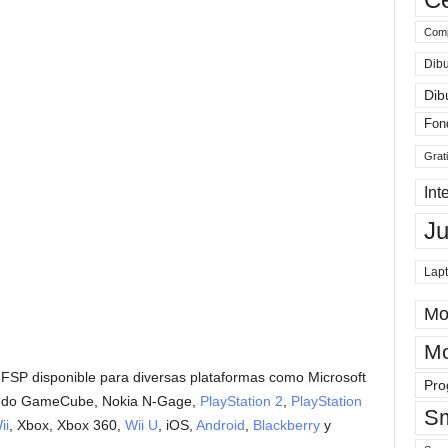
Comp
Dibu
Dib
Fon
Grat
Int
J
Lap
Mo
Mo
 FSP disponible para diversas plataformas como Microsoft
Pro
endo GameCube, Nokia N-Gage,
PlayStation 2
,
PlayStation
Sm
ii
, Xbox, Xbox 360,
Wii U
, iOS,
Android
,
Blackberry
y