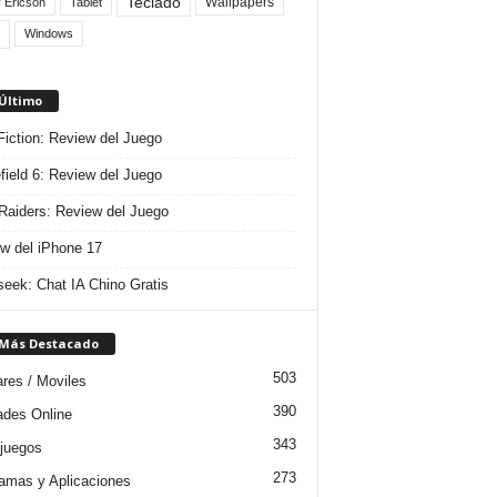
Teclado
Wallpapers
 Ericson
Tablet
Windows
 Último
 Fiction: Review del Juego
efield 6: Review del Juego
aiders: Review del Juego
w del iPhone 17
eek: Chat IA Chino Gratis
 Más Destacado
503
ares / Moviles
390
dades Online
343
juegos
273
amas y Aplicaciones