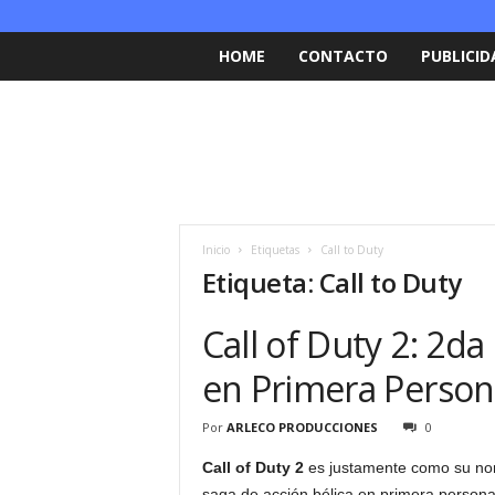
HOME
CONTACTO
PUBLICID
Inicio
Etiquetas
Call to Duty
Etiqueta: Call to Duty
Call of Duty 2: 2da
en Primera Perso
Por
ARLECO PRODUCCIONES
0
Call of Duty 2
es justamente como su nom
saga de acción bélica en primera persona c