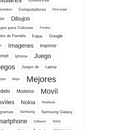
Computadoras
Descargar
utadora
Dibujos
jar
ujos para Colorear
Fondos
Fotos
dos de Pantalla
Google
Imagenes
Imprimir
is
Juego
ernet
Iphone
uegos
Laptop
Juegos de
Mejores
tops
Mejor
Movil
delo
Modelos
viles
Nokia
Notebook
gramas
Samsung Galaxy
Samsung
artphone
Sony
Software