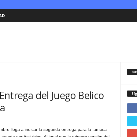
AD
Bu
 Entrega del Juego Belico
Sí
na
bre llega a indicar la segunda entrega para la famosa
reada por Activision. Al igual que la primera versión del