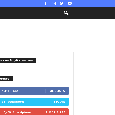
sca en Blogitecno.com
guenos
1,311
Fans
ME GUSTA
33
Seguidores
SEGUIR
10,400
Suscriptores
SUSCRIBIRTE