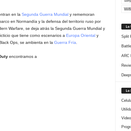
Sony
Wifi
ntran en la
Segunda Guerra Mundial
y rememoran
arco en Normandía y la defensa del territorio ruso por
Lo
Modern Warfare, se deja atrás la Segunda Guerra Mundial y
ficticio que tiene como escenarios a
Europa Oriental
y
Split
: Black Ops, se ambienta en la
Guerra Fría
.
Battl
ARC R
Duty
encontramos a
Revie
Deeps
Lo
Celul
Utili
Video
Progr