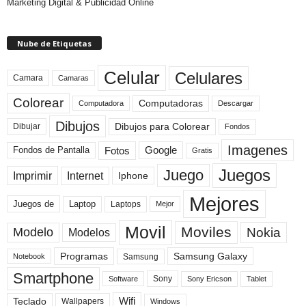
Marketing Digital & Publicidad Online
Nube de Etiquetas
Celular
Celulares
Camara
Camaras
Colorear
Computadoras
Descargar
Computadora
Dibujos
Dibujos para Colorear
Dibujar
Fondos
Imagenes
Fotos
Fondos de Pantalla
Google
Gratis
Juegos
Juego
Imprimir
Internet
Iphone
Mejores
Laptop
Juegos de
Laptops
Mejor
Movil
Moviles
Modelo
Nokia
Modelos
Programas
Samsung Galaxy
Samsung
Notebook
Smartphone
Sony
Sony Ericson
Tablet
Software
Teclado
Wifi
Wallpapers
Windows