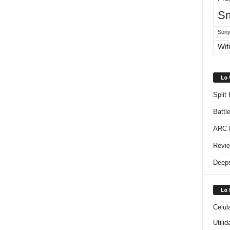
Sm
Sony
Wifi
Lo
Split
Battl
ARC R
Revie
Deeps
Lo
Celul
Utili