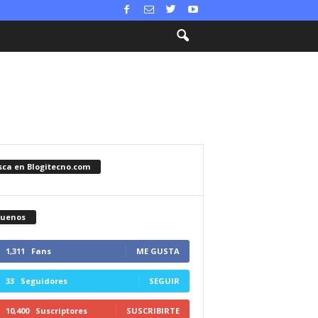
sca en Blogitecno.com
guenos
1,311
Fans
ME GUSTA
33
Seguidores
SEGUIR
10,400
Suscriptores
SUSCRIBIRTE