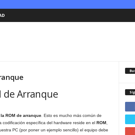
AD
Bu
rranque
M de Arranque
Sí
 la ROM de arranque
. Esto es mucho más común de
a codificación específica del hardware reside en el
ROM
,
stra PC (por poner un ejemplo sencillo) el equipo debe