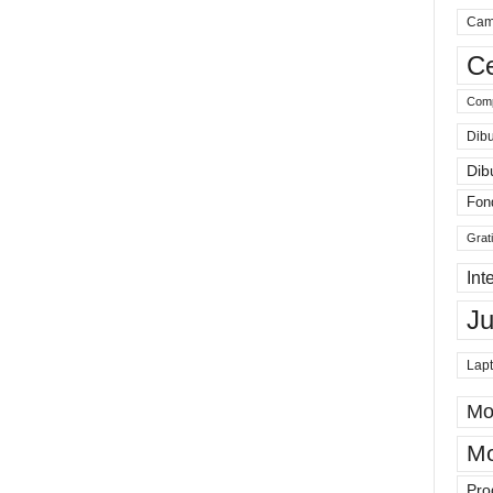
Cam
Ce
Comp
Dibu
Dib
Fon
Grat
Int
J
Lap
Mo
Mo
Pro