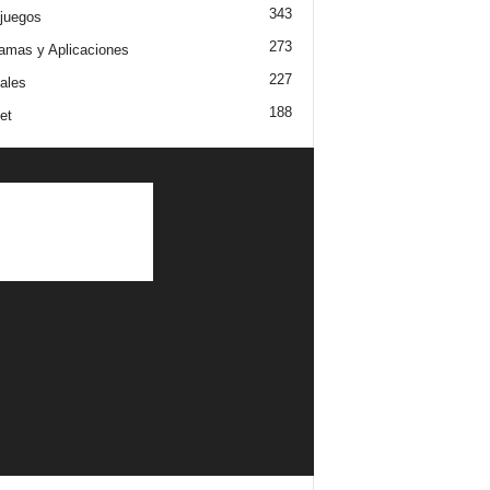
343
juegos
273
amas y Aplicaciones
227
iales
188
et