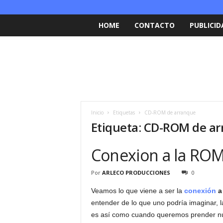
HOME
CONTACTO
PUBLICID
Inicio
Etiquetas
CD-ROM de arranque
Etiqueta: CD-ROM de a
Conexion a la RO
Por
ARLECO PRODUCCIONES
0
Veamos lo que viene a ser la
conexión
a
entender de lo que uno podría imaginar, l
es así como cuando queremos prender nue