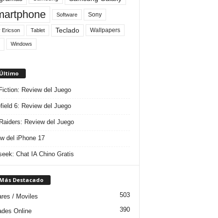
artphone
Sony
Software
Teclado
Wallpapers
 Ericson
Tablet
Windows
 Último
 Fiction: Review del Juego
efield 6: Review del Juego
aiders: Review del Juego
w del iPhone 17
eek: Chat IA Chino Gratis
 Más Destacado
503
ares / Moviles
390
dades Online