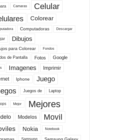
Celular
ara
Camaras
lulares
Colorear
Computadoras
Descargar
utadora
Dibujos
jar
ujos para Colorear
Fondos
Fotos
dos de Pantalla
Google
Imagenes
Imprimir
is
Juego
ernet
Iphone
uegos
Laptop
Juegos de
Mejores
tops
Mejor
Movil
delo
Modelos
viles
Nokia
Notebook
gramas
Samsung Galaxy
Samsung