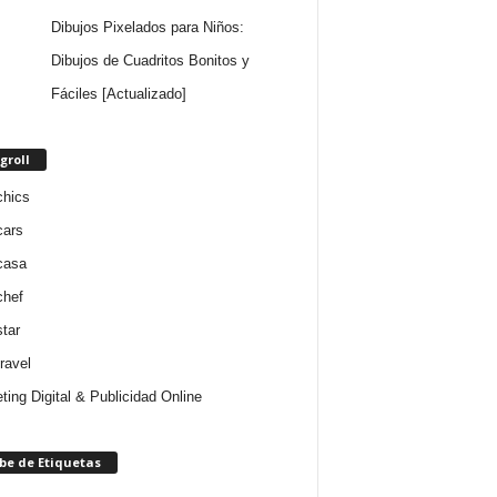
Dibujos Pixelados para Niños:
Dibujos de Cuadritos Bonitos y
Fáciles [Actualizado]
groll
chics
cars
casa
chef
star
ravel
ting Digital & Publicidad Online
be de Etiquetas