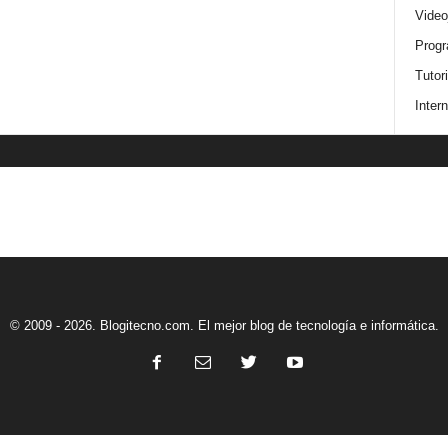
Video
Progr
Tutor
Intern
© 2009 - 2026. Blogitecno.com. El mejor blog de tecnología e informática.