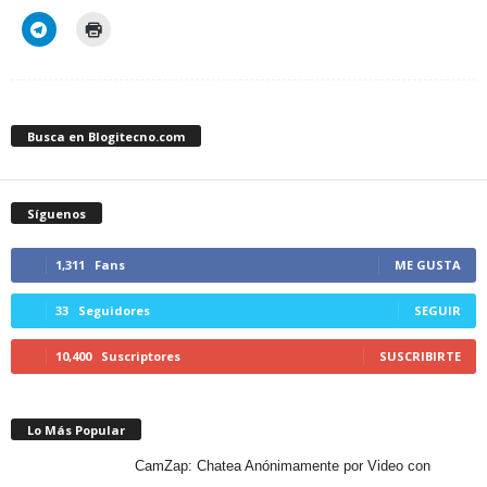
Busca en Blogitecno.com
Síguenos
1,311
Fans
ME GUSTA
33
Seguidores
SEGUIR
10,400
Suscriptores
SUSCRIBIRTE
Lo Más Popular
CamZap: Chatea Anónimamente por Video con