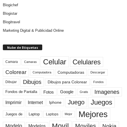
Blogichef
Blogistar
Blogitravel
Marketing Digital & Publicidad Online
Nube de Etiquetas
Celular
Celulares
Camara
Camaras
Colorear
Computadoras
Descargar
Computadora
Dibujos
Dibujos para Colorear
Dibujar
Fondos
Imagenes
Fotos
Fondos de Pantalla
Google
Gratis
Juegos
Juego
Imprimir
Internet
Iphone
Mejores
Laptop
Juegos de
Laptops
Mejor
Movil
Moviles
Modelo
Nokia
Modelos