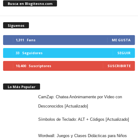
Busca en Blogitecno.com
Síguenos
1,311
Fans
ME GUSTA
33
Seguidores
SEGUIR
10,400
Suscriptores
SUSCRIBIRTE
Lo Más Popular
CamZap: Chatea Anónimamente por Video con
Desconocidos [Actualizado]
Símbolos de Teclado: ALT + Códigos [Actualizado]
Wordwall: Juegos y Clases Didácticas para Niños