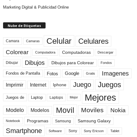
Marketing Digital & Publicidad Online
Nube de Etiquetas
Celular
Celulares
Camara
Camaras
Colorear
Computadoras
Descargar
Computadora
Dibujos
Dibujos para Colorear
Dibujar
Fondos
Imagenes
Fotos
Fondos de Pantalla
Google
Gratis
Juegos
Juego
Imprimir
Internet
Iphone
Mejores
Laptop
Juegos de
Laptops
Mejor
Movil
Moviles
Modelo
Nokia
Modelos
Programas
Samsung Galaxy
Samsung
Notebook
Smartphone
Sony
Sony Ericson
Tablet
Software