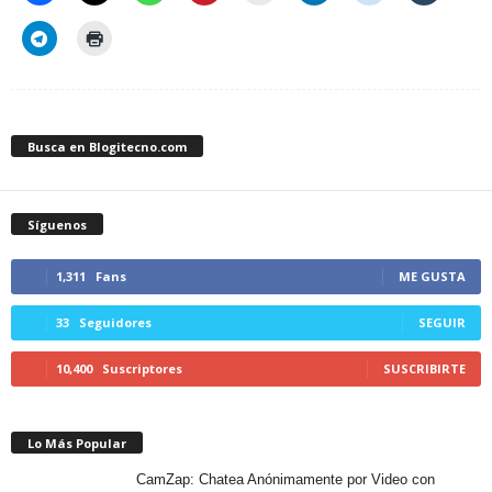
Busca en Blogitecno.com
Síguenos
1,311
Fans
ME GUSTA
33
Seguidores
SEGUIR
10,400
Suscriptores
SUSCRIBIRTE
Lo Más Popular
CamZap: Chatea Anónimamente por Video con