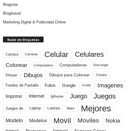
Blogistar
Blogitravel
Marketing Digital & Publicidad Online
Nube de Etiquetas
Celular
Celulares
Camara
Camaras
Colorear
Computadoras
Descargar
Computadora
Dibujos
Dibujos para Colorear
Dibujar
Fondos
Imagenes
Fotos
Fondos de Pantalla
Google
Gratis
Juegos
Juego
Imprimir
Internet
Iphone
Mejores
Laptop
Juegos de
Laptops
Mejor
Movil
Moviles
Modelo
Nokia
Modelos
Programas
Samsung Galaxy
Samsung
Notebook