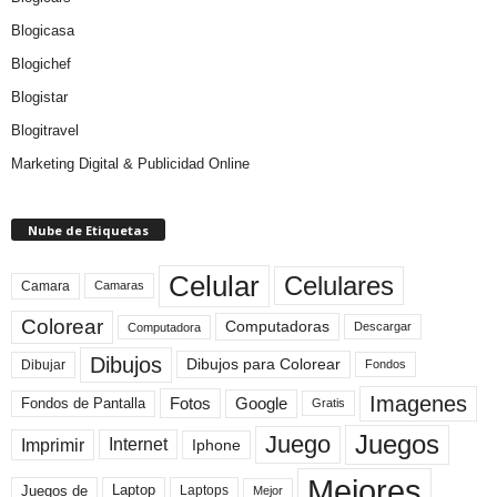
Blogicasa
Blogichef
Blogistar
Blogitravel
Marketing Digital & Publicidad Online
Nube de Etiquetas
Celular
Celulares
Camara
Camaras
Colorear
Computadoras
Descargar
Computadora
Dibujos
Dibujos para Colorear
Dibujar
Fondos
Imagenes
Fotos
Fondos de Pantalla
Google
Gratis
Juegos
Juego
Imprimir
Internet
Iphone
Mejores
Laptop
Juegos de
Laptops
Mejor