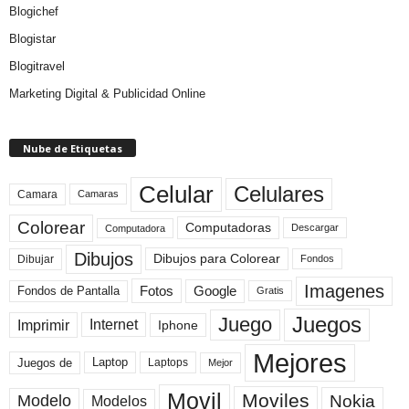
Blogichef
Blogistar
Blogitravel
Marketing Digital & Publicidad Online
Nube de Etiquetas
Celular
Celulares
Camara
Camaras
Colorear
Computadoras
Descargar
Computadora
Dibujos
Dibujos para Colorear
Dibujar
Fondos
Imagenes
Fotos
Fondos de Pantalla
Google
Gratis
Juegos
Juego
Imprimir
Internet
Iphone
Mejores
Laptop
Juegos de
Laptops
Mejor
Movil
Moviles
Modelo
Nokia
Modelos