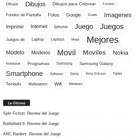
Dibujos
Dibujos para Colorear
Dibujar
Fondos
Imagenes
Fotos
Fondos de Pantalla
Google
Gratis
Juegos
Juego
Imprimir
Internet
Iphone
Mejores
Laptop
Juegos de
Laptops
Mejor
Movil
Moviles
Modelo
Nokia
Modelos
Programas
Samsung Galaxy
Samsung
Notebook
Smartphone
Sony
Sony Ericson
Tablet
Software
Teclado
Wifi
Wallpapers
Windows
Lo Último
Split Fiction: Review del Juego
Battlefield 6: Review del Juego
ARC Raiders: Review del Juego