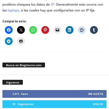
positivos chequea los datos de
IP
. Generalmente esto ocurre con
las
laptops
, a las cuales hay que configurarlas con un IP fija.
Comparte esto:
Busca en Blogitecno.com
Síguenos
1,311
Fans
ME GUSTA
33
Seguidores
SEGUIR