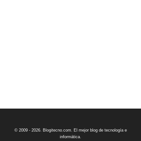
© 2009 - 2026. Blogitecno.com. El mejor blog de tecnología e
informática.