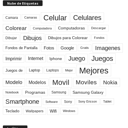
Nube de Etiquetas
Celular
Celulares
Camara
Camaras
Colorear
Computadoras
Descargar
Computadora
Dibujos
Dibujos para Colorear
Dibujar
Fondos
Imagenes
Fotos
Fondos de Pantalla
Google
Gratis
Juegos
Juego
Imprimir
Internet
Iphone
Mejores
Laptop
Juegos de
Laptops
Mejor
Movil
Moviles
Modelo
Nokia
Modelos
Programas
Samsung Galaxy
Samsung
Notebook
Smartphone
Sony
Sony Ericson
Tablet
Software
Teclado
Wifi
Wallpapers
Windows