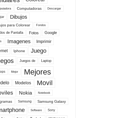
Computadoras
Descargar
utadora
Dibujos
jar
ujos para Colorear
Fondos
Fotos
dos de Pantalla
Google
Imagenes
Imprimir
is
Juego
ernet
Iphone
uegos
Laptop
Juegos de
Mejores
tops
Mejor
Movil
delo
Modelos
viles
Nokia
Notebook
gramas
Samsung Galaxy
Samsung
artphone
Sony
Software