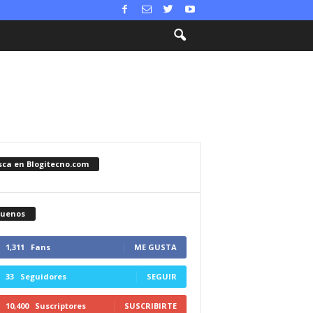
sca en Blogitecno.com
guenos
1,311
Fans
ME GUSTA
33
Seguidores
SEGUIR
10,400
Suscriptores
SUSCRIBIRTE