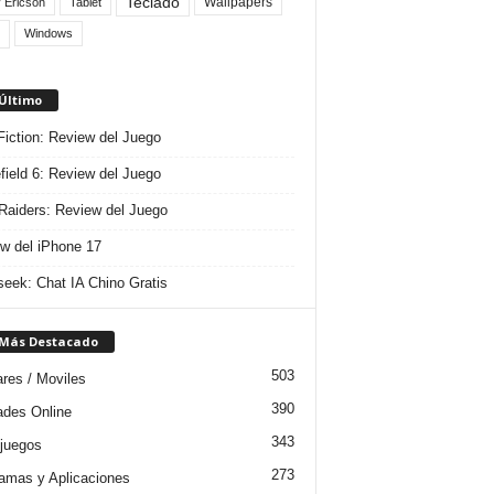
Teclado
Wallpapers
 Ericson
Tablet
Windows
 Último
 Fiction: Review del Juego
efield 6: Review del Juego
aiders: Review del Juego
w del iPhone 17
eek: Chat IA Chino Gratis
 Más Destacado
503
ares / Moviles
390
dades Online
343
juegos
273
amas y Aplicaciones