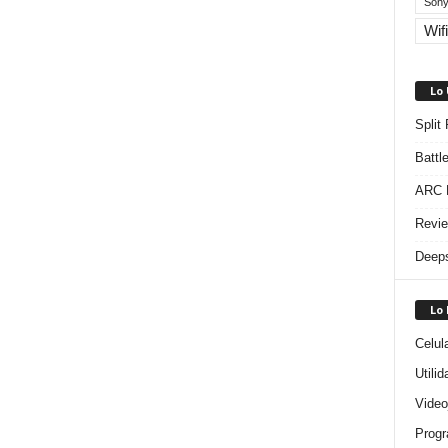
Sony
Wifi
Lo
Split
Battl
ARC R
Revie
Deeps
Lo
Celul
Utili
Video
Progr