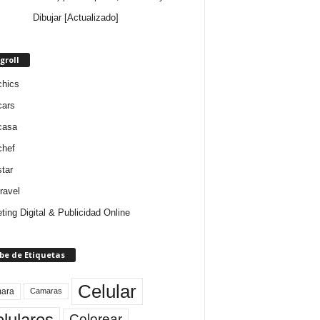
Dibujar [Actualizado]
groll
chics
cars
casa
chef
star
ravel
ting Digital & Publicidad Online
be de Etiquetas
Celular
ara
Camaras
lulares
Colorear