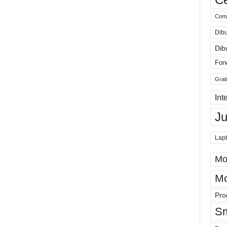
Comp
Dibu
Dib
Fon
Grat
Int
J
Lap
Mo
Mo
Pro
Sm