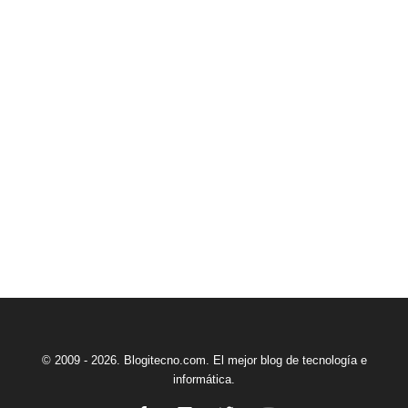
© 2009 - 2026. Blogitecno.com. El mejor blog de tecnología e
informática.