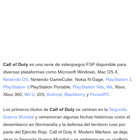
Call of Duty
es una serie de videojuegos FSP disponible para
diversas plataformas como Microsoft Windows, Mac OS X,
Nintendo DS
, Nintendo GameCube, Nokia N-Gage,
PlayStation 2
,
PlayStation 3
,PlayStation Portable,
PlayStation Vita
,
Wii
, Xbox,
Xbox 360,
Wii U
, iOS,
Android
,
Blackberry
y
PocketPC
.
Los primeros títulos de
Call of Duty
se centran en la
Segunda
Guerra Mundial
y rememoran algunas fechas históricas como el
desembarco en Normandía y la defensa del territorio ruso por
parte del Ejército Rojo. Call of Duty 4: Modern Warfare, se deja
atrás la Segunda Guerra Mundial y se ambienta en un conflicto