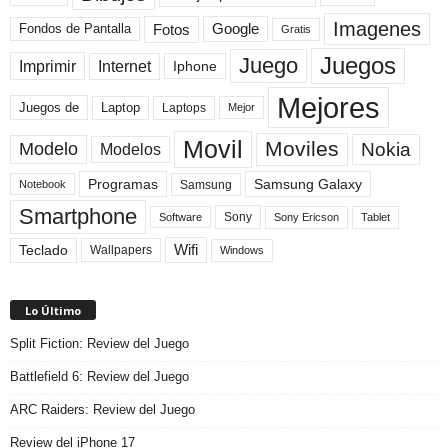
Imagenes
Fotos
Fondos de Pantalla
Google
Gratis
Juegos
Juego
Imprimir
Internet
Iphone
Mejores
Laptop
Juegos de
Laptops
Mejor
Movil
Moviles
Modelo
Nokia
Modelos
Programas
Samsung Galaxy
Samsung
Notebook
Smartphone
Sony
Sony Ericson
Tablet
Software
Teclado
Wifi
Wallpapers
Windows
Lo Último
Split Fiction: Review del Juego
Battlefield 6: Review del Juego
ARC Raiders: Review del Juego
Review del iPhone 17