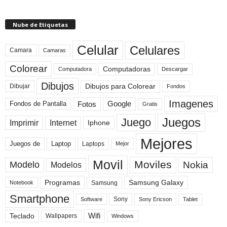
Nube de Etiquetas
Celular
Celulares
Camara
Camaras
Colorear
Computadoras
Descargar
Computadora
Dibujos
Dibujos para Colorear
Dibujar
Fondos
Imagenes
Fotos
Fondos de Pantalla
Google
Gratis
Juegos
Juego
Imprimir
Internet
Iphone
Mejores
Laptop
Juegos de
Laptops
Mejor
Movil
Moviles
Modelo
Nokia
Modelos
Programas
Samsung Galaxy
Samsung
Notebook
Smartphone
Sony
Sony Ericson
Tablet
Software
Teclado
Wifi
Wallpapers
Windows