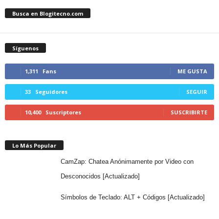
Busca en Blogitecno.com
Síguenos
1,311
Fans
ME GUSTA
33
Seguidores
SEGUIR
10,400
Suscriptores
SUSCRIBIRTE
Lo Más Popular
CamZap: Chatea Anónimamente por Video con
Desconocidos [Actualizado]
Símbolos de Teclado: ALT + Códigos [Actualizado]