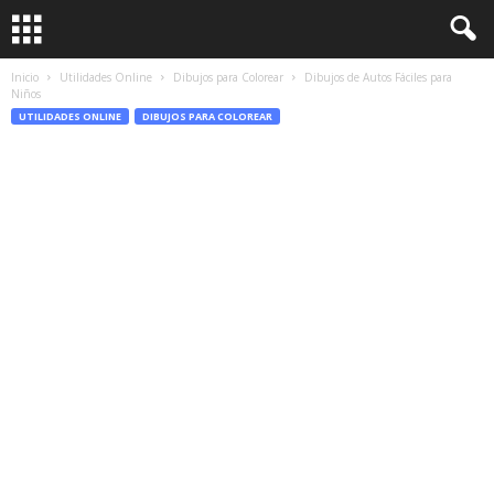
Inicio
Utilidades Online
Dibujos para Colorear
Dibujos de Autos Fáciles para
Niños
UTILIDADES ONLINE
DIBUJOS PARA COLOREAR