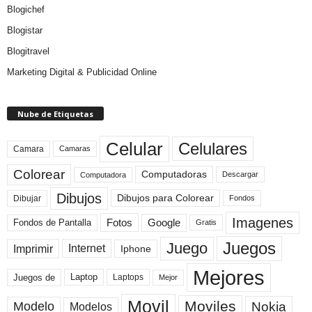
Blogichef
Blogistar
Blogitravel
Marketing Digital & Publicidad Online
Nube de Etiquetas
Celular
Celulares
Camara
Camaras
Colorear
Computadoras
Descargar
Computadora
Dibujos
Dibujos para Colorear
Dibujar
Fondos
Imagenes
Fotos
Fondos de Pantalla
Google
Gratis
Juegos
Juego
Imprimir
Internet
Iphone
Mejores
Laptop
Juegos de
Laptops
Mejor
Movil
Moviles
Modelo
Nokia
Modelos