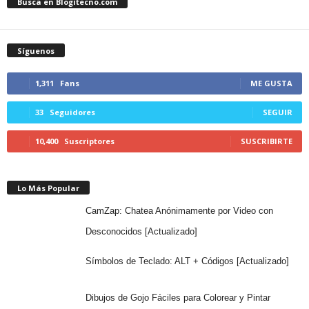
Busca en Blogitecno.com
Síguenos
1,311
Fans
ME GUSTA
33
Seguidores
SEGUIR
10,400
Suscriptores
SUSCRIBIRTE
Lo Más Popular
CamZap: Chatea Anónimamente por Video con
Desconocidos [Actualizado]
Símbolos de Teclado: ALT + Códigos [Actualizado]
Dibujos de Gojo Fáciles para Colorear y Pintar