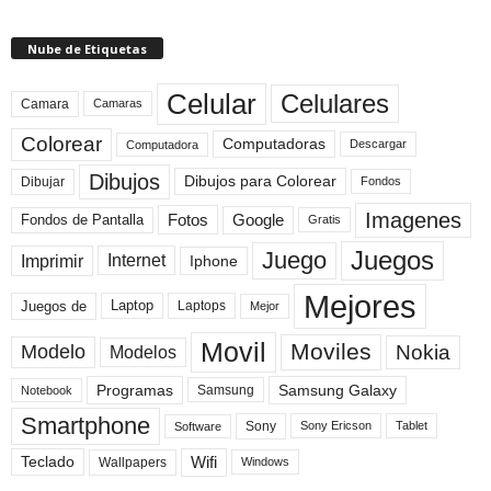
Nube de Etiquetas
Celular
Celulares
Camara
Camaras
Colorear
Computadoras
Descargar
Computadora
Dibujos
Dibujos para Colorear
Dibujar
Fondos
Imagenes
Fotos
Fondos de Pantalla
Google
Gratis
Juegos
Juego
Imprimir
Internet
Iphone
Mejores
Laptop
Juegos de
Laptops
Mejor
Movil
Moviles
Modelo
Nokia
Modelos
Programas
Samsung Galaxy
Samsung
Notebook
Smartphone
Sony
Sony Ericson
Tablet
Software
Teclado
Wifi
Wallpapers
Windows