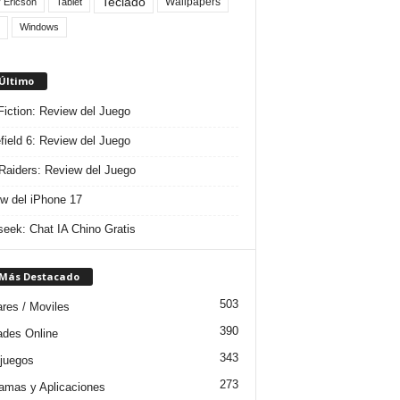
Teclado
Wallpapers
 Ericson
Tablet
Windows
 Último
 Fiction: Review del Juego
efield 6: Review del Juego
aiders: Review del Juego
w del iPhone 17
eek: Chat IA Chino Gratis
 Más Destacado
503
ares / Moviles
390
dades Online
343
juegos
273
amas y Aplicaciones