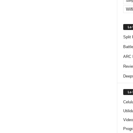
Sony
Wifi
Lo
Split
Battl
ARC R
Revie
Deeps
Lo
Celul
Utili
Video
Progr