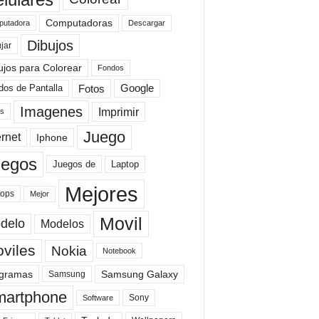
Computadoras
Descargar
utadora
Dibujos
jar
ujos para Colorear
Fondos
Fotos
dos de Pantalla
Google
Imagenes
Imprimir
is
Juego
ernet
Iphone
uegos
Laptop
Juegos de
Mejores
tops
Mejor
Movil
delo
Modelos
viles
Nokia
Notebook
gramas
Samsung Galaxy
Samsung
artphone
Sony
Software