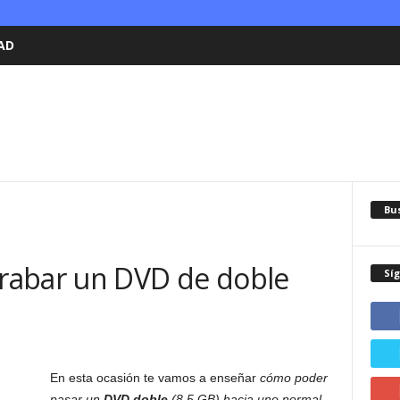
AD
Bu
rabar un DVD de doble
Sí
En esta ocasión te vamos a enseñar
cómo poder
pasar un
DVD doble
(8.5 GB) hacia uno normal