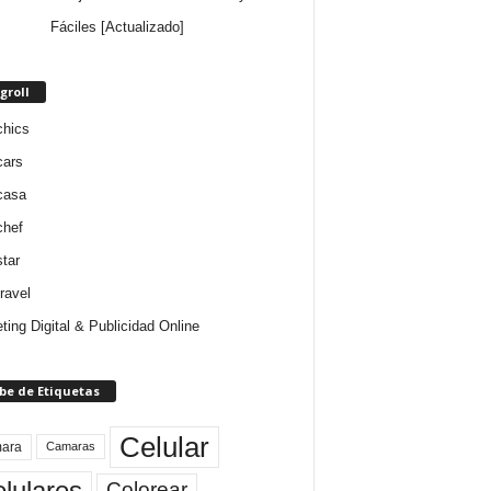
Fáciles [Actualizado]
groll
chics
cars
casa
chef
star
ravel
ting Digital & Publicidad Online
be de Etiquetas
Celular
ara
Camaras
lulares
Colorear