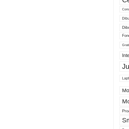
Comp
Dibu
Dib
Fon
Grat
Int
J
Lap
Mo
Mo
Pro
Sm