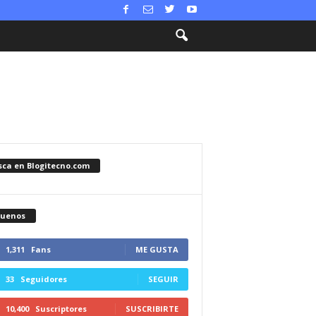
sca en Blogitecno.com
guenos
1,311
Fans
ME GUSTA
33
Seguidores
SEGUIR
10,400
Suscriptores
SUSCRIBIRTE