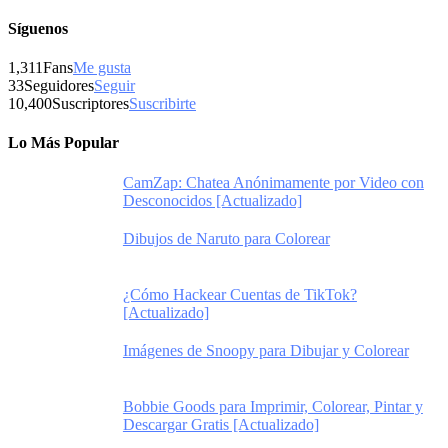
Síguenos
1,311
Fans
Me gusta
33
Seguidores
Seguir
10,400
Suscriptores
Suscribirte
Lo Más Popular
CamZap: Chatea Anónimamente por Video con
Desconocidos [Actualizado]
Dibujos de Naruto para Colorear
¿Cómo Hackear Cuentas de TikTok?
[Actualizado]
Imágenes de Snoopy para Dibujar y Colorear
Bobbie Goods para Imprimir, Colorear, Pintar y
Descargar Gratis [Actualizado]