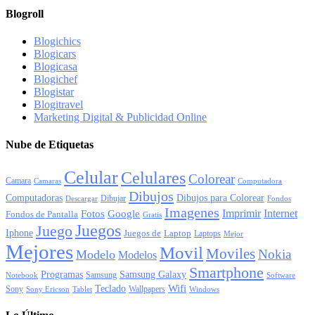
Blogroll
Blogichics
Blogicars
Blogicasa
Blogichef
Blogistar
Blogitravel
Marketing Digital & Publicidad Online
Nube de Etiquetas
Celular
Celulares
Colorear
Camara
Camaras
Computadora
Dibujos
Computadoras
Dibujos para Colorear
Dibujar
Descargar
Fondos
Imagenes
Imprimir
Internet
Fotos
Google
Fondos de Pantalla
Gratis
Juegos
Juego
Iphone
Juegos de
Laptop
Laptops
Mejor
Mejores
Movil
Moviles
Nokia
Modelo
Modelos
Smartphone
Programas
Samsung Galaxy
Samsung
Notebook
Software
Wifi
Teclado
Sony
Wallpapers
Sony Ericson
Tablet
Windows