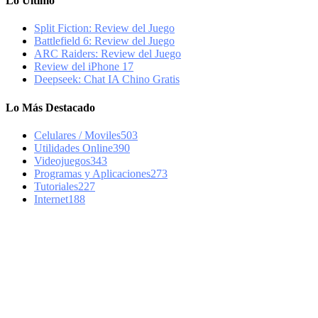
Lo Último
Split Fiction: Review del Juego
Battlefield 6: Review del Juego
ARC Raiders: Review del Juego
Review del iPhone 17
Deepseek: Chat IA Chino Gratis
Lo Más Destacado
Celulares / Moviles
503
Utilidades Online
390
Videojuegos
343
Programas y Aplicaciones
273
Tutoriales
227
Internet
188