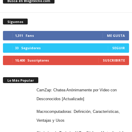
Busca en Blogitecno.com
Síguenos
1,311
Fans
ME GUSTA
33
Seguidores
SEGUIR
10,400
Suscriptores
SUSCRIBIRTE
Lo Más Popular
CamZap: Chatea Anónimamente por Video con
Desconocidos [Actualizado]
Macrocomputadoras: Definición, Características,
Ventajas y Usos