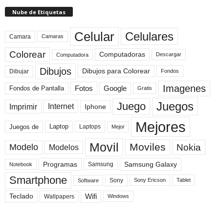
Nube de Etiquetas
Celular
Celulares
Camara
Camaras
Colorear
Computadoras
Descargar
Computadora
Dibujos
Dibujos para Colorear
Dibujar
Fondos
Imagenes
Fotos
Fondos de Pantalla
Google
Gratis
Juegos
Juego
Imprimir
Internet
Iphone
Mejores
Laptop
Juegos de
Laptops
Mejor
Movil
Moviles
Modelo
Nokia
Modelos
Programas
Samsung Galaxy
Samsung
Notebook
Smartphone
Sony
Sony Ericson
Tablet
Software
Teclado
Wifi
Wallpapers
Windows