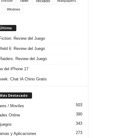
Teclado
Wallpapers
 Ericson
Tablet
Windows
 Último
 Fiction: Review del Juego
efield 6: Review del Juego
aiders: Review del Juego
w del iPhone 17
eek: Chat IA Chino Gratis
 Más Destacado
503
ares / Moviles
390
dades Online
343
juegos
273
amas y Aplicaciones