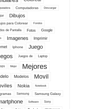
Computadoras
Descargar
utadora
Dibujos
jar
ujos para Colorear
Fondos
Fotos
dos de Pantalla
Google
Imagenes
Imprimir
is
Juego
ernet
Iphone
uegos
Laptop
Juegos de
Mejores
tops
Mejor
Movil
delo
Modelos
viles
Nokia
Notebook
gramas
Samsung Galaxy
Samsung
artphone
Sony
Software