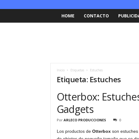
HOME
CONTACTO
PUBLICID
Inicio
Etiquetas
Estuches
Etiqueta: Estuches
Otterbox: Estuches
Gadgets
Por
ARLECO PRODUCCIONES
0
Los productos de
Otterbox
son estuches 
de objetos de pequeño tamaño que se de