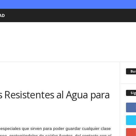
AD
Bu
 Resistentes al Agua para
Sí
especiales que sirven para poder guardar cualquier clase
see, protegiéndolos de
caídas fuertes
, del
contacto con el