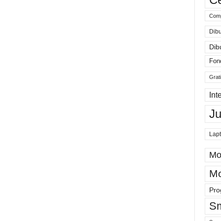
Comp
Dibu
Dib
Fon
Grat
Int
J
Lap
Mo
Mo
Pro
Sm