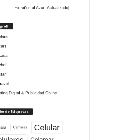
Extraños al Azar [Actualizado]
groll
chics
cars
casa
chef
star
ravel
ting Digital & Publicidad Online
be de Etiquetas
Celular
ara
Camaras
lulares
Colorear