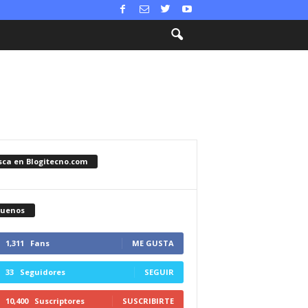
sca en Blogitecno.com
guenos
1,311
Fans
ME GUSTA
33
Seguidores
SEGUIR
10,400
Suscriptores
SUSCRIBIRTE