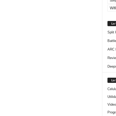
Sony
Wifi
Lo
Split
Battl
ARC R
Revie
Deeps
Lo
Celul
Utili
Video
Progr