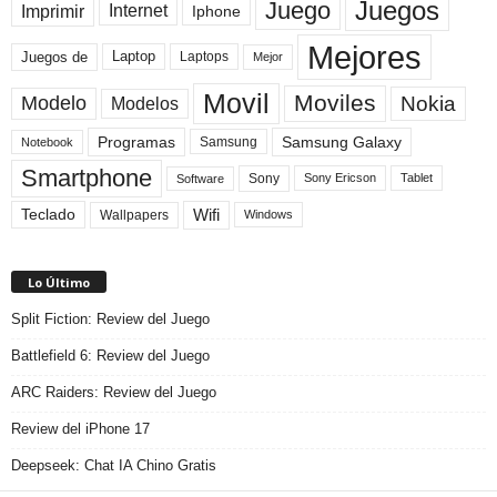
Juegos
Juego
Imprimir
Internet
Iphone
Mejores
Laptop
Juegos de
Laptops
Mejor
Movil
Moviles
Modelo
Nokia
Modelos
Programas
Samsung Galaxy
Samsung
Notebook
Smartphone
Sony
Sony Ericson
Tablet
Software
Teclado
Wifi
Wallpapers
Windows
Lo Último
Split Fiction: Review del Juego
Battlefield 6: Review del Juego
ARC Raiders: Review del Juego
Review del iPhone 17
Deepseek: Chat IA Chino Gratis