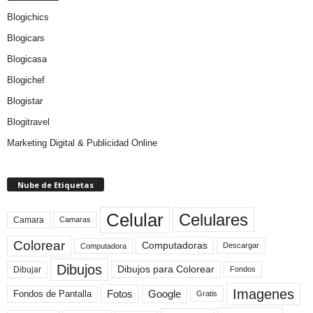
Blogichics
Blogicars
Blogicasa
Blogichef
Blogistar
Blogitravel
Marketing Digital & Publicidad Online
Nube de Etiquetas
Celular
Celulares
Camara
Camaras
Colorear
Computadoras
Descargar
Computadora
Dibujos
Dibujos para Colorear
Dibujar
Fondos
Imagenes
Fotos
Fondos de Pantalla
Google
Gratis