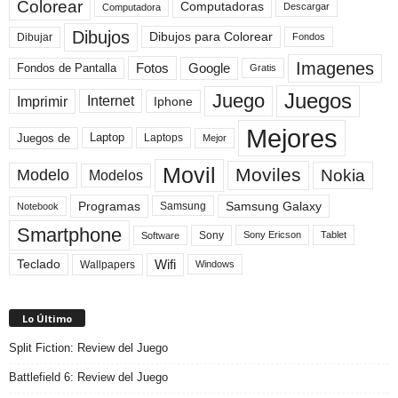
Colorear
Computadoras
Descargar
Computadora
Dibujos
Dibujos para Colorear
Dibujar
Fondos
Imagenes
Fotos
Fondos de Pantalla
Google
Gratis
Juegos
Juego
Imprimir
Internet
Iphone
Mejores
Laptop
Juegos de
Laptops
Mejor
Movil
Moviles
Modelo
Nokia
Modelos
Programas
Samsung Galaxy
Samsung
Notebook
Smartphone
Sony
Sony Ericson
Tablet
Software
Teclado
Wifi
Wallpapers
Windows
Lo Último
Split Fiction: Review del Juego
Battlefield 6: Review del Juego