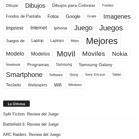
Dibujos
Dibujos para Colorear
Dibujar
Fondos
Imagenes
Fotos
Fondos de Pantalla
Google
Gratis
Juegos
Juego
Imprimir
Internet
Iphone
Mejores
Laptop
Juegos de
Laptops
Mejor
Movil
Moviles
Modelo
Nokia
Modelos
Programas
Samsung Galaxy
Samsung
Notebook
Smartphone
Sony
Sony Ericson
Tablet
Software
Teclado
Wifi
Wallpapers
Windows
Lo Último
Split Fiction: Review del Juego
Battlefield 6: Review del Juego
ARC Raiders: Review del Juego