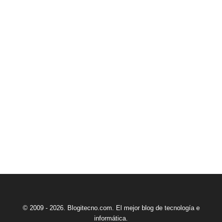
© 2009 - 2026. Blogitecno.com. El mejor blog de tecnología e
informática.