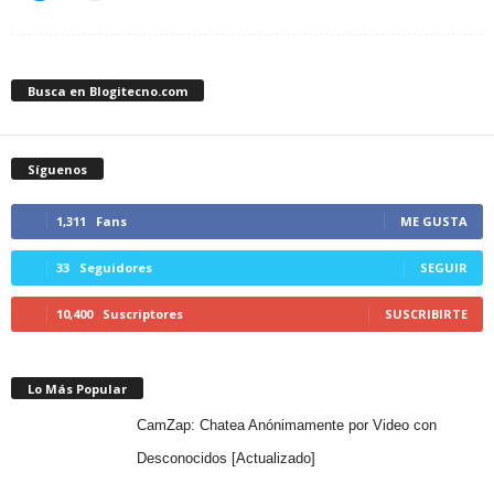
Busca en Blogitecno.com
Síguenos
1,311
Fans
ME GUSTA
33
Seguidores
SEGUIR
10,400
Suscriptores
SUSCRIBIRTE
Lo Más Popular
CamZap: Chatea Anónimamente por Video con
Desconocidos [Actualizado]