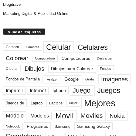
Blogitravel
Marketing Digital & Publicidad Online
Nube de Etiquetas
Celular
Celulares
Camara
Camaras
Colorear
Computadoras
Descargar
Computadora
Dibujos
Dibujos para Colorear
Dibujar
Fondos
Imagenes
Fotos
Fondos de Pantalla
Google
Gratis
Juegos
Juego
Imprimir
Internet
Iphone
Mejores
Laptop
Juegos de
Laptops
Mejor
Movil
Moviles
Modelo
Nokia
Modelos
Programas
Samsung Galaxy
Samsung
Notebook