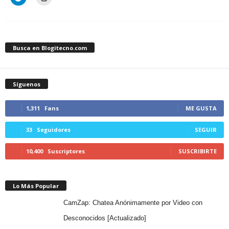
Busca en Blogitecno.com
Síguenos
1,311
Fans
ME GUSTA
33
Seguidores
SEGUIR
10,400
Suscriptores
SUSCRIBIRTE
Lo Más Popular
CamZap: Chatea Anónimamente por Video con
Desconocidos [Actualizado]