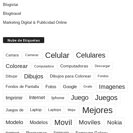
Blogistar
Blogitravel
Marketing Digital & Publicidad Online
Nube de Etiquetas
Celular
Celulares
Camara
Camaras
Colorear
Computadoras
Descargar
Computadora
Dibujos
Dibujos para Colorear
Dibujar
Fondos
Imagenes
Fotos
Fondos de Pantalla
Google
Gratis
Juegos
Juego
Imprimir
Internet
Iphone
Mejores
Laptop
Juegos de
Laptops
Mejor
Movil
Moviles
Modelo
Nokia
Modelos
Programas
Samsung Galaxy
Samsung
Notebook