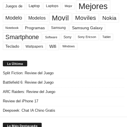
Mejores
Laptop
Juegos de
Laptops
Mejor
Movil
Moviles
Modelo
Nokia
Modelos
Programas
Samsung Galaxy
Samsung
Notebook
Smartphone
Sony
Sony Ericson
Tablet
Software
Teclado
Wifi
Wallpapers
Windows
Lo Último
Split Fiction: Review del Juego
Battlefield 6: Review del Juego
ARC Raiders: Review del Juego
Review del iPhone 17
Deepseek: Chat IA Chino Gratis
Lo Más Destacado