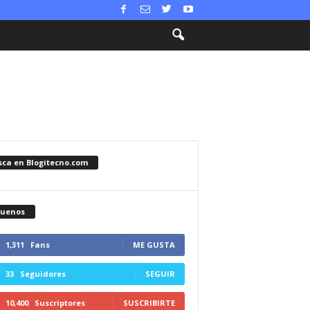
sca en Blogitecno.com
guenos
1,311
Fans
ME GUSTA
33
Seguidores
SEGUIR
10,400
Suscriptores
SUSCRIBIRTE