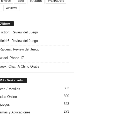
Teclado
Wallpapers
 Ericson
Tablet
Windows
 Último
 Fiction: Review del Juego
efield 6: Review del Juego
aiders: Review del Juego
w del iPhone 17
eek: Chat IA Chino Gratis
 Más Destacado
503
ares / Moviles
390
dades Online
343
juegos
273
amas y Aplicaciones