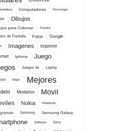
Computadoras
Descargar
utadora
Dibujos
jar
ujos para Colorear
Fondos
Fotos
dos de Pantalla
Google
Imagenes
Imprimir
is
Juego
ernet
Iphone
uegos
Laptop
Juegos de
Mejores
tops
Mejor
Movil
delo
Modelos
viles
Nokia
Notebook
gramas
Samsung Galaxy
Samsung
artphone
Sony
Software