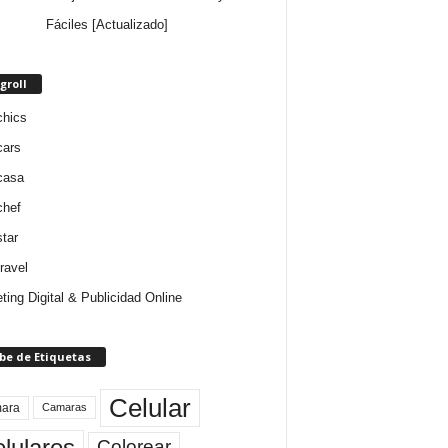
Fáciles [Actualizado]
groll
chics
cars
casa
chef
star
ravel
ting Digital & Publicidad Online
be de Etiquetas
Celular
ara
Camaras
lulares
Colorear