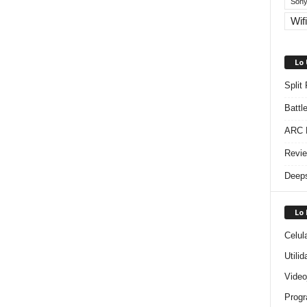
Sony
Wifi
Lo
Split
Battl
ARC R
Revie
Deeps
Lo
Celul
Utili
Video
Progr