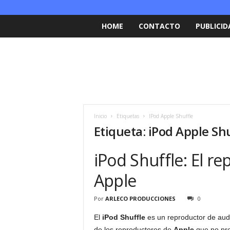
HOME
CONTACTO
PUBLICID
Inicio
Etiquetas
IPod Apple Shuffle
Etiqueta: iPod Apple Sh
iPod Shuffle: El r
Apple
Por
ARLECO PRODUCCIONES
0
El
iPod Shuffle
es un reproductor de audi
de los reproductores de
Apple
que no pre