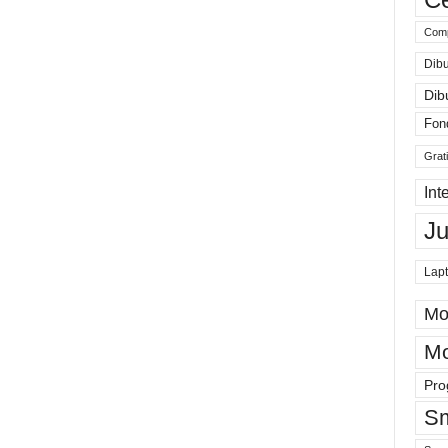
Comp
Dibu
Dib
Fon
Grat
Int
J
Lap
Mo
Mo
Pro
Sm