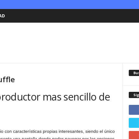
AD
Bu
uffle
eproductor mas sencillo de
Sí
o con características propias interesantes, siendo el único
senta una pantalla donde poder navegar por las opciones.