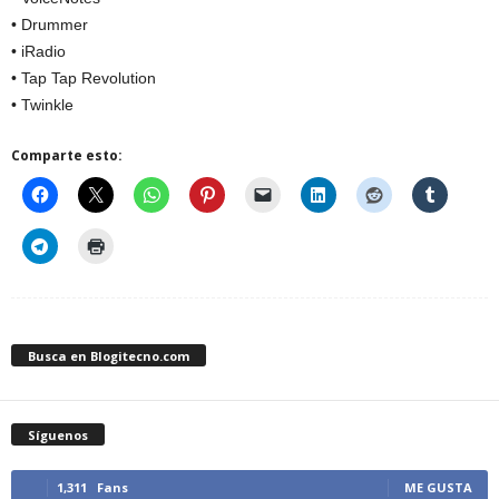
• Drummer
• iRadio
• Tap Tap Revolution
• Twinkle
Comparte esto:
Busca en Blogitecno.com
Síguenos
1,311
Fans
ME GUSTA