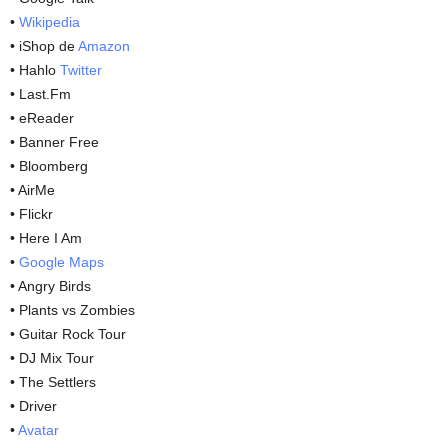
•
Wikipedia
• iShop de
Amazon
• Hahlo
Twitter
• Last.Fm
• eReader
• Banner Free
• Bloomberg
• AirMe
• Flickr
• Here I Am
•
Google Maps
• Angry Birds
• Plants vs Zombies
• Guitar Rock Tour
• DJ Mix Tour
• The Settlers
• Driver
•
Avatar