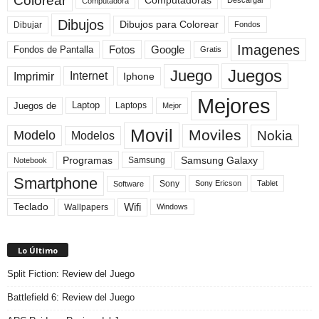
Colorear
Computadoras
Descargar
Computadora
Dibujos
Dibujos para Colorear
Dibujar
Fondos
Imagenes
Fotos
Fondos de Pantalla
Google
Gratis
Juegos
Juego
Imprimir
Internet
Iphone
Mejores
Laptop
Juegos de
Laptops
Mejor
Movil
Moviles
Modelo
Nokia
Modelos
Programas
Samsung Galaxy
Samsung
Notebook
Smartphone
Sony
Sony Ericson
Tablet
Software
Teclado
Wifi
Wallpapers
Windows
Lo Último
Split Fiction: Review del Juego
Battlefield 6: Review del Juego