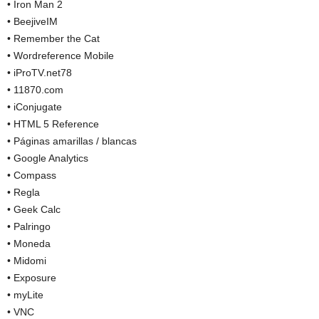
• Iron Man 2
• BeejiveIM
• Remember the Cat
• Wordreference Mobile
• iProTV.net78
• 11870.com
• iConjugate
• HTML 5 Reference
• Páginas amarillas / blancas
• Google Analytics
• Compass
• Regla
• Geek Calc
• Palringo
• Moneda
• Midomi
• Exposure
• myLite
• VNC