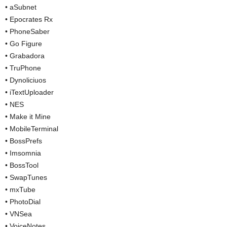
• aSubnet
• Epocrates Rx
• PhoneSaber
• Go Figure
• Grabadora
• TruPhone
• Dynoliciuos
• iTextUploader
• NES
• Make it Mine
• MobileTerminal
• BossPrefs
• Imsomnia
• BossTool
• SwapTunes
• mxTube
• PhotoDial
• VNSea
• VoiceNotes